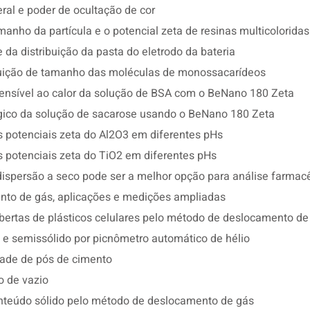
al e poder de ocultação de cor
nho da partícula e o potencial zeta de resinas multicoloridas
da distribuição da pasta do eletrodo da bateria
buição de tamanho das moléculas de monossacarídeos
nsível ao calor da solução de BSA com o BeNano 180 Zeta
ico da solução de sacarose usando o BeNano 180 Zeta
s potenciais zeta do Al2O3 em diferentes pHs
s potenciais zeta do TiO2 em diferentes pHs
ispersão a seco pode ser a melhor opção para análise farmac
nto de gás, aplicações e medições ampliadas
bertas de plásticos celulares pelo método de deslocamento de
 e semissólido por picnômetro automático de hélio
ade de pós de cimento
o de vazio
nteúdo sólido pelo método de deslocamento de gás