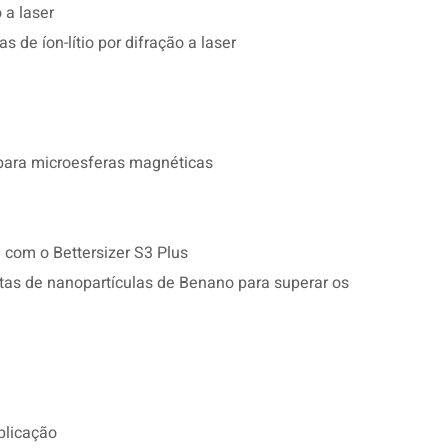
 a laser
 de íon-lítio por difração a laser
para microesferas magnéticas
 com o Bettersizer S3 Plus
as de nanopartículas de Benano para superar os
plicação