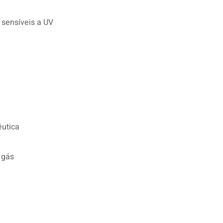
 sensíveis a UV
êutica
 gás