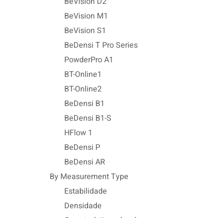
BeVision D2
BeVision M1
BeVision S1
BeDensi T Pro Series
PowderPro A1
BT-Online1
BT-Online2
BeDensi B1
BeDensi B1-S
HFlow 1
BeDensi P
BeDensi AR
By Measurement Type
Estabilidade
Densidade