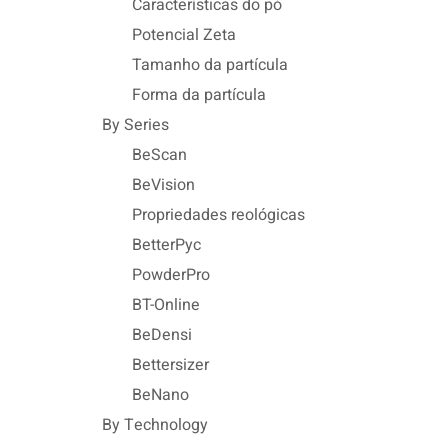
Características do pó
Potencial Zeta
Tamanho da partícula
Forma da partícula
By Series
BeScan
BeVision
Propriedades reológicas
BetterPyc
PowderPro
BT-Online
BeDensi
Bettersizer
BeNano
By Technology