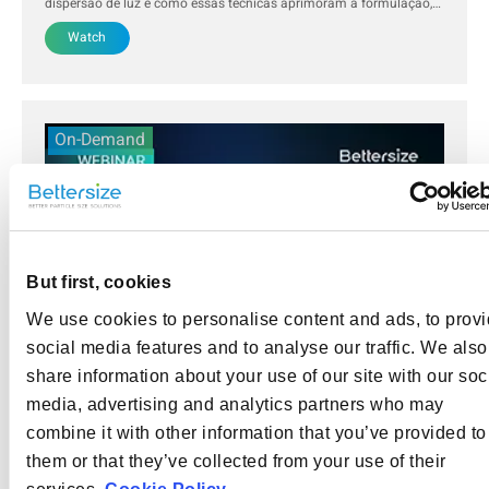
dispersão de luz e como essas técnicas aprimoram a formulação, a
estabilidade e o fornecimento de medicamentos, além de melhorar
Watch
a qualidade e a eficácia dos produtos farmacêuticos.
On-Demand
But first, cookies
We use cookies to personalise content and ads, to prov
social media features and to analyse our traffic. We also
July 17, 2024
share information about your use of our site with our soc
Melhorando o desempenho da bateria por meio da
media, advertising and analytics partners who may
TAGS:
análise do tamanho e da forma das partículas
Este webinar abordará a importância da análise do
combine it with other information that you’ve provided to
tamanho e da forma das partículas dos materiais da bateria e
como a combinação de difração a laser e análise de imagens pode
them or that they’ve collected from your use of their
Watch
ajudar a aumentar a vida útil das baterias.&nbsp;Registre-se