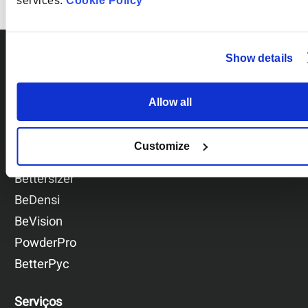
services.
Cookie Policy
Show details
Allow all
Por série
Customize
BeNano
Bettersizer
BeDensi
BeVision
PowderPro
BetterPyc
Serviços