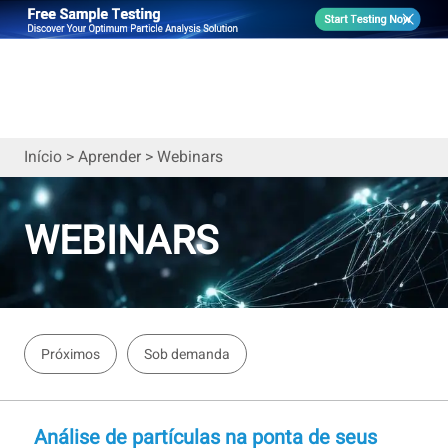
Início
>
Aprender
>
Webinars
WEBINARS
Próximos
Sob demanda
Análise de partículas na ponta de seus