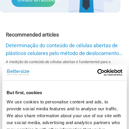
Recommended articles
Determinação do conteúdo de células abertas de
plásticos celulares pelo método de deslocamento
de gás
A medição do conteúdo de células abertas é fundamental para a
seleção da espuma adequada. Esta nota descreve o uso do BetterPyc
380, um picnômetro a gás em conformidade com a ASTM D6226, para
obter resultados precisos e confiáveis. O processo automatizado
Uso do autotitulador BAT-1 para medir os
economiza tempo, ajudando a selecionar a espuma com base em
requisitos específicos.&nbsp;&nbsp;Produto：&nbsp;Bette...
potenciais zeta do TiO2 em diferentes pHs
But first, cookies
Este estudo mostra a medição dos potenciais zeta do dióxido de titânio
We use cookies to personalise content and ads, to
(TiO2) em diferentes níveis de pH usando o autotitulador BAT-1. O
provide social media features and to analyse our traffic.
potencial zeta, que depende da composição química e do ambiente,
pode variar com o pH. O pó de TiO2 foi disperso em água e submetido à
We also share information about your use of our site with
Uma medição simples e eficiente do conteúdo
titulação automática...
our social media, advertising and analytics partners who
sólido pelo método de deslocamento de gás