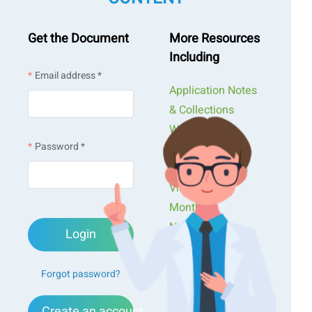
Get the Document
More Resources
Including
Email address *
Application Notes
& Collections
Webinars &
Password *
Workshops
Presentations &
Videos
Monthly
Newsletters
Login
Exclusive Events...
Forgot password?
Create an account