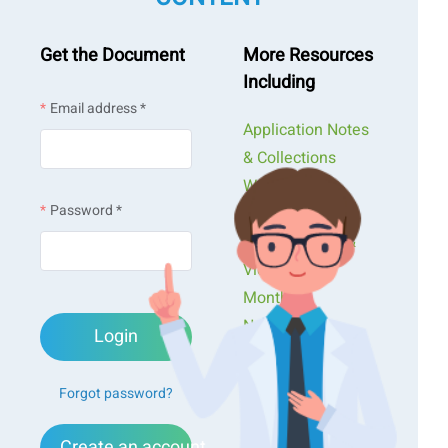
Get the Document
More Resources
Including
Email address *
Application Notes
& Collections
Webinars &
Password *
Workshops
Presentations &
Videos
Monthly
Newsletters
Login
Exclusive Events...
Forgot password?
Create an account