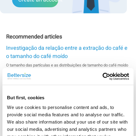
Recommended articles
Investigação da relação entre a extração do café e
o tamanho do café moído
O tamanho das partículas e as distribuições de tamanho do café moído
afetam significativamente o nível de extração e a qualidade do sabor do
café preparado. É necessário monitorar os tamanhos das partículas e
as distribuições de tamanho nos cafés moídos. Nesta nota, diferentes
Medição dos tamanhos e potenciais zeta de
cafés moídos foram caracterizados com sucesso pela ...
amostras de látex de copolímero
But first, cookies
Com o BeNano 90 Zeta, o tamanho e o potencial zeta dos dois látexes
We use cookies to personalise content and ads, to
de copolímero de poliestireno-butadieno foram caracterizados com
provide social media features and to analyse our traffic.
sucesso. Os resultados mostram que ambos os copolímeros são
monodispersos em termos de tamanho e têm menor probabilidade de
We also share information about your use of our site with
Investigando o tamanho da partícula, o peso
formar agregados devido aos altos potenciais
our social media, advertising and analytics partners who
zeta.&nbsp;&nbsp;Produto:&nbsp;Série BeNano...
molecular e a desnaturação térmica da lisozima