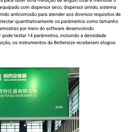
trás para obter uma medição de ângulo total e melhorar o
é equipado com dispersor seco, dispersor úmido, sistema
do anticorrosão para atender aos diversos requisitos de
 detectar quantitativamente os parâmetros como tamanho
 amostras por meio do software desenvolvido
 pode testar 14 parâmetros, incluindo a densidade
sição, os instrumentos da Bettersize receberam elogios