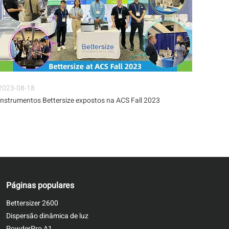
2023-08-18
2023-
Instrumentos Bettersize expostos na ACS Fall 2023
Instal
Páginas populares
Bettersizer 2600
Dispersão dinâmica de luz
PowderPro A1