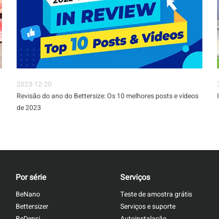
2023-12-20
Revisão do ano do Bettersize: Os 10 melhores posts e vídeos
de 2023
Por série
Serviços
BeNano
Teste de amostra grátis
Bettersizer
Serviços e suporte
BeDensi
Autoinstalação