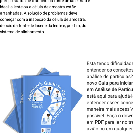
puro; o status de trabalho da fonte de laser não é
ideal; a lente ou a célula de amostra estão
arranhadas. A solução de problemas deve
começar com a inspeção da célula de amostra,
depois da fonte de laser e da lente e, por fim, do
sistema de alinhamento.
Está tendo dificuldad
entender os conceito
análise de partículas
novo
Guia para Inicia
em Análise de Partícu
está aqui para ajudá-l
entender esses conce
maneira mais acessív
possível. Faça o dow
em
PDF
para ler no t
avião ou em qualquer