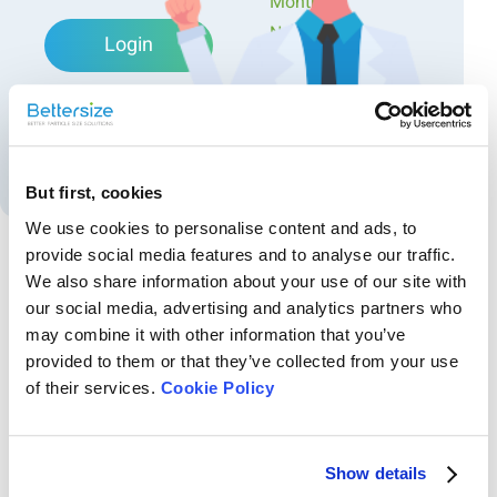
Monthly
Newsletters
Login
Exclusive Events...
Forgot password?
Create an account
But first, cookies
We use cookies to personalise content and ads, to
provide social media features and to analyse our traffic.
We also share information about your use of our site with
Recommended articles
our social media, advertising and analytics partners who
may combine it with other information that you’ve
Monitoramento do tamanho e das alterações do
provided to them or that they’ve collected from your use
potencial zeta com a temperatura em diferentes
of their services.
Cookie Policy
pHs para microesferas magnéticas
As microesferas magnéticas são microesferas compostas formadas
pela combinação de partículas inorgânicas magnéticas com polímeros
orgânicos. Nesta nota de aplicação, o BeNano 90 Zeta foi utilizado para
medir o tamanho e o potencial zeta de uma amostra de microesfera
Show details
BeNano Insights: De produtos farmacêuticos a
magnética. O estudo investigou vários níveis de pH (3, 6, ...