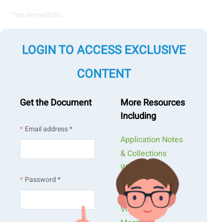
Tipo de medição: ：
Características do pó
LOGIN TO ACCESS EXCLUSIVE
CONTENT
Medição por tecnologia：
Método de deslocamento de gás
Get the Document
More Resources
Including
Email address *
Application Notes
& Collections
Webinars &
Password *
Workshops
Presentations &
Videos