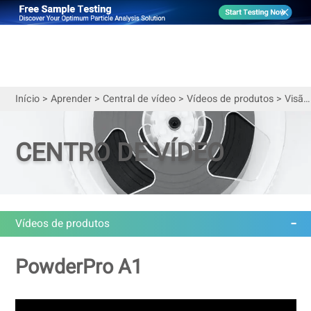
Início
>
Aprender
>
Central de vídeo
>
Vídeos de produtos
>
Visão geral do PowderPro A1 | Testador automático de características de pó
CENTRO DE VÍDEO
Vídeos de produtos
PowderPro A1