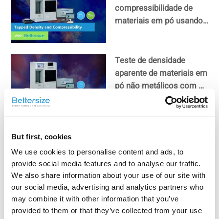
compressibilidade de
materiais em pó usando
o PowderPro A1
Teste de densidade
aparente de materiais em
pó não metálicos com o
PowderPro A1
Medição do ângulo da
But first, cookies
espátula de materiais em
pó com o PowderPro A1
We use cookies to personalise content and ads, to
provide social media features and to analyse our traffic.
We also share information about your use of our site with
our social media, advertising and analytics partners who
Teste de ângulo de
may combine it with other information that you’ve
repouso, ângulo de queda
provided to them or that they’ve collected from your use
e ângulo de diferença de