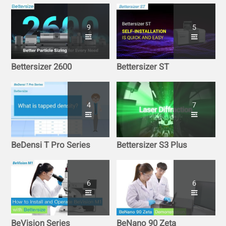
9
5
Bettersizer 2600
Bettersizer ST
4
7
BeDensi T Pro Series
Bettersizer S3 Plus
6
6
BeVision Series
BeNano 90 Zeta