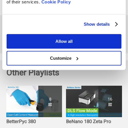
of their services.
Cookie Policy
materiais em pó com o
PowderPro A1
Visão geral do
Show details
PowderPro A1 | Testador
automático de
Allow all
características de pó
Customize
Other Playlists
8
16
BetterPyc 380
BeNano 180 Zeta Pro