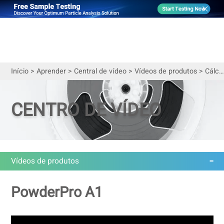
Início
>
Aprender
>
Central de vídeo
>
Vídeos de produtos
>
Cálculo da fluidez de materiais em pó usando o PowderPro A1
CENTRO DE VÍDEO
Vídeos de produtos
PowderPro A1