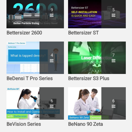
9
5
Bettersizer 2600
Bettersizer ST
4
7
BeDensi T Pro Series
Bettersizer S3 Plus
6
6
BeVision Series
BeNano 90 Zeta