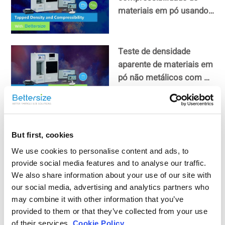
materiais em pó usando
o PowderPro A1
Teste de densidade
aparente de materiais em
pó não metálicos com o
PowderPro A1
Medição do ângulo da
espátula de materiais em
But first, cookies
pó com o PowderPro A1
We use cookies to personalise content and ads, to
provide social media features and to analyse our traffic.
We also share information about your use of our site with
Teste de ângulo de
our social media, advertising and analytics partners who
repouso, ângulo de queda
may combine it with other information that you’ve
e ângulo de diferença de
provided to them or that they’ve collected from your use
of their services.
Cookie Policy