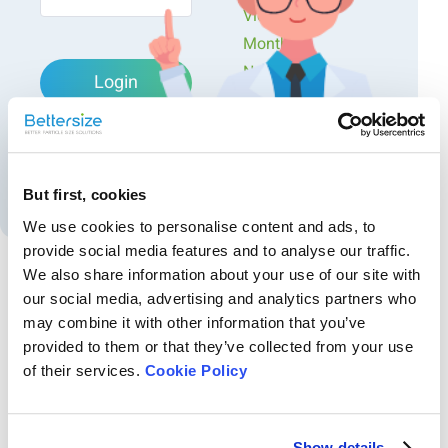
Videos
Monthly
Newsletters
Login
Exclusive Events...
Forgot password?
Create an account
But first, cookies
We use cookies to personalise content and ads, to
provide social media features and to analyse our traffic.
We also share information about your use of our site with
our social media, advertising and analytics partners who
Recommended articles
may combine it with other information that you’ve
provided to them or that they’ve collected from your use
Aplicação do sistema de tamanho de partículas a
of their services.
Cookie Policy
laser na indústria de pesticidas
O analisador a laser otimiza a formulação de pesticidas e monitora a
distribuição do tamanho das partículas para um desempenho estável.
Saiba mais em nossa nota de aplicação.
Show details