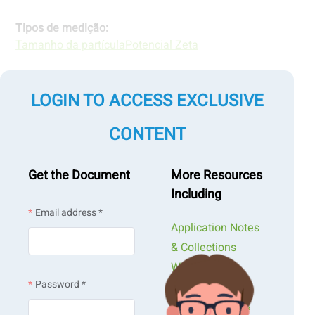
Tipos de medição:
Tamanho da partícula
Potencial Zeta
Medição por tecnologias:
LOGIN TO ACCESS EXCLUSIVE
Espalhamento de luz dinâmico
Dispersão
de luz eletroforética
CONTENT
Get the Document
More Resources
Including
Email address *
Application Notes
& Collections
Webinars &
Password *
Workshops
Presentations &