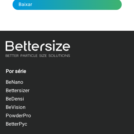
Baixar
Por série
BeNano
Bettersizer
BeDensi
BeVision
PowderPro
BetterPyc