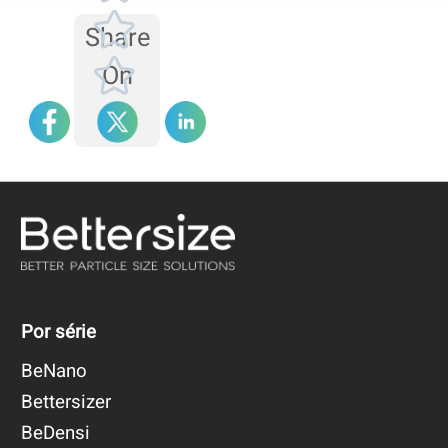
Share
On
Por série
BeNano
Bettersizer
BeDensi