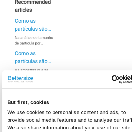
Recommended
articles
Como as
partículas são
dispersas
Na análise de tamanho
de partícula por
quando se usa o
difração a laser,
método úmido?
Como as
resultados imprecisos
podem ser causados
partículas são
pela aglomeração de
dispersas
As amostras que se
partículas na
dissolvem ou se
quando se usa o
suspensão,
aglomeram em um
especialmente quando
método seco?
O que é
meio úmido ou que
elas são finas.
reagem com o meio
obscurecimento?
Portanto, é essencial
geralmente são
uma dispersão
But first, cookies
A obscuração refere-se
analisadas usando o
completa da amostra
à proporção de luz
método de dispersão
antes da medição.
We use cookies to personalise content and ads, to
dispersa e absorvida
seca.
Qual é o sinal de
pelas partículas na
provide social media features and to analyse our traff
zona de medição, o que
fundo?
We also share information about your use of our site
indica a concentração