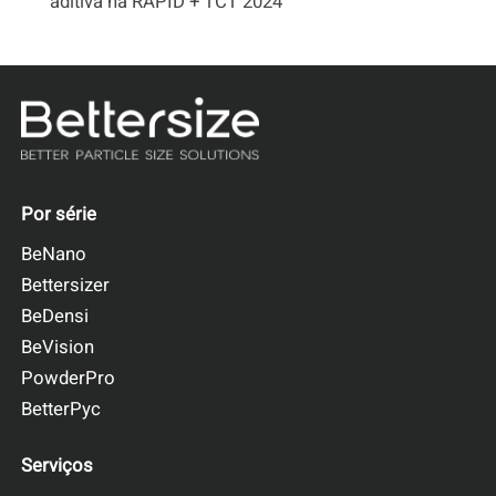
aditiva na RAPID + TCT 2024
Por série
BeNano
Bettersizer
BeDensi
BeVision
PowderPro
BetterPyc
Serviços