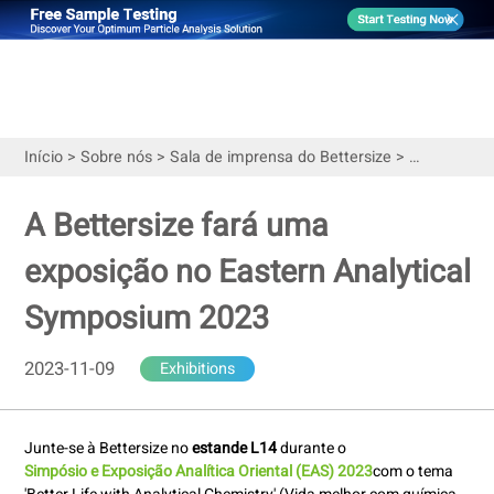
Início
>
Sobre nós
>
Sala de imprensa do Bettersize
>
Exhibitions
A Bettersize fará uma
exposição no Eastern Analytical
Symposium 2023
2023-11-09
Exhibitions
Junte-se à Bettersize no
estande L14
durante o
Simpósio e Exposição Analítica Oriental (EAS) 2023
com o tema