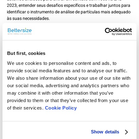
2023, entender seus desafios específicos e trabalhar juntos para
identificar o instrumento de análise de partículas mais adequado
às suas necessidades.
Estande: L14
But first, cookies
Data: 13 a 15 de novembro de 2023
We use cookies to personalise content and ads, to
Local: Crowne Plaza Princeton Conference Center,
provide social media features and to analyse our traffic.
Plainsboro, Nova Jersey
We also share information about your use of our site with
our social media, advertising and analytics partners who
may combine it with other information that you’ve
provided to them or that they’ve collected from your use
Mantenha-se conectado:
of their services.
Cookie Policy
Siga-nos no
LinkedIn
Show details