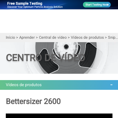
Início
>
Aprender
>
Central de vídeo
>
Vídeos de produtos
>
Snippet - Como medir o tamanho das partículas de café em pó
CENTRO DE VÍDEO
Vídeos de produtos
Bettersizer 2600