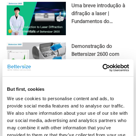
Uma breve introdução à
difração a laser |
Fundamentos do
Bettersizer 2600
Demonstração do
Bettersizer 2600 com
amostra de coríndon
(Al2O3)
Como medir o tamanho
But first, cookies
das partículas de
We use cookies to personalise content and ads, to
cosméticos
provide social media features and to analyse our traffic.
We also share information about your use of our site with
our social media, advertising and analytics partners who
Como medir o tamanho
may combine it with other information that you’ve
das partículas de café em
provided to them or that they’ve collected from your use