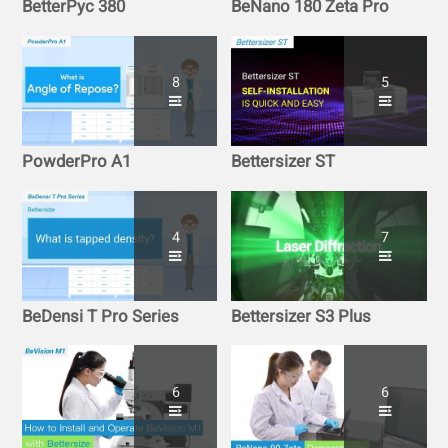
BetterPyc 380
BeNano 180 Zeta Pro
8
5
PowderPro A1
Bettersizer ST
4
7
BeDensi T Pro Series
Bettersizer S3 Plus
6
6