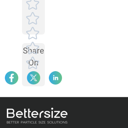
inspeção da célula de
amostra, depois da
fonte de laser e da
lente e, por fim, do
sistema de
alinhamento.
Share
On