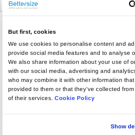
But first, cookies
Recommended
We use cookies to personalise content and ads
articles
provide social media features and to analyse ou
Como as
We also share information about your use of ou
partículas são
with our social media, advertising and analytic
dispersas
Na análise de tamanho
de partícula por
who may combine it with other information that
quando se usa o
difração a laser,
método úmido?
provided to them or that they’ve collected fro
Como as
resultados imprecisos
podem ser causados
partículas são
of their services.
Cookie Policy
pela aglomeração de
dispersas
As amostras que se
partículas na
dissolvem ou se
quando se usa o
suspensão,
aglomeram em um
especialmente quando
método seco?
O que é
meio úmido ou que
elas são finas.
Show det
reagem com o meio
obscurecimento?
Portanto, é essencial