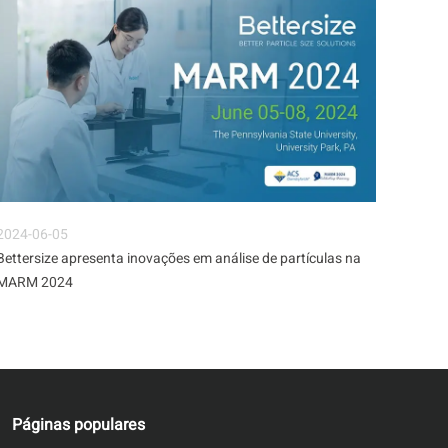
2024-06-05
2024-
Bettersize apresenta inovações em análise de partículas na
A Bett
MARM 2024
última
Expo 
Páginas populares