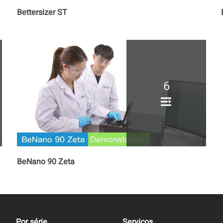
Bettersizer ST
6
BeNano 90 Zeta
Por série
Serviços