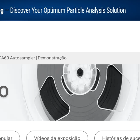
-A60 Autosampler | Demonstração
EO
opular
Vídeos da exposição
Histórias de suc