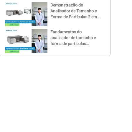
Demonstração do
Analisador de Tamanho e
Forma de Partículas 2 em 1
Bettersizer S3 Plus
Fundamentos do
analisador de tamanho e
forma de partículas
Bettersizer S3 Plus 2-em-1
Bettersizer S3 Plus |
Analisador de tamanho e
forma de partículas
Visão geral do Bettersizer
S3 Plus | Busque a
excelência em tudo o que
você vê