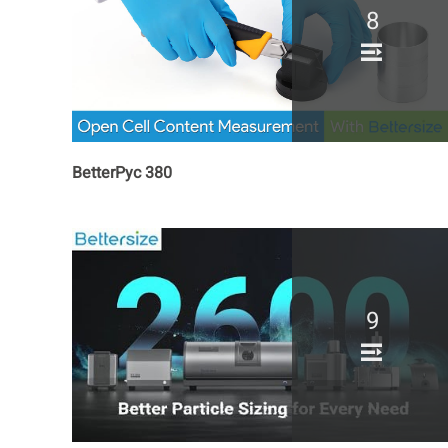
8
BetterPyc 380
9