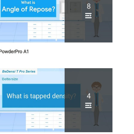
8
PowderPro A1
4