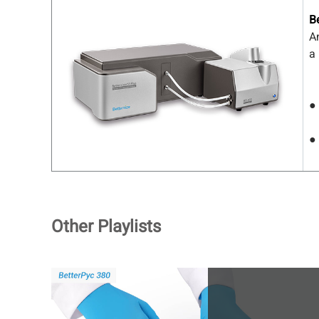
B
A
a 
●
●
Other Playlists