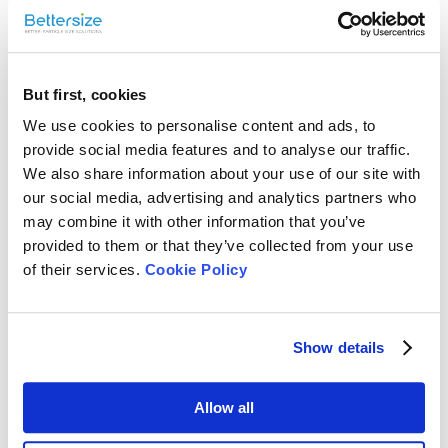
O PIC-1 é uma ferramenta complementar ao Bettersizer 2600,
fornecendo informações sobre o formato das partículas e
imagens que podem ser usadas para entender melhor os dados
de tamanho de partículas da difração a laser.
But first, cookies
We use cookies to personalise content and ads, to
provide social media features and to analyse our traffic.
We also share information about your use of our site with
our social media, advertising and analytics partners who
may combine it with other information that you’ve
provided to them or that they’ve collected from your use
of their services.
Cookie Policy
Show details
Allow all
Solução de pó e partículas sob medida