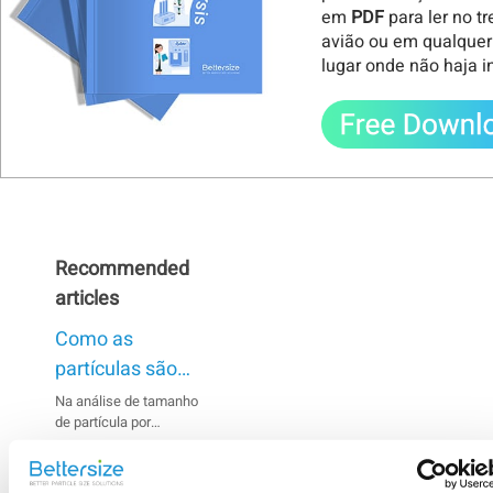
em
PDF
para ler no t
avião ou em qualquer
lugar onde não haja i
Recommended
articles
Como as
partículas são
dispersas
Na análise de tamanho
de partícula por
quando se usa o
difração a laser,
método úmido?
Como as
resultados imprecisos
podem ser causados
partículas são