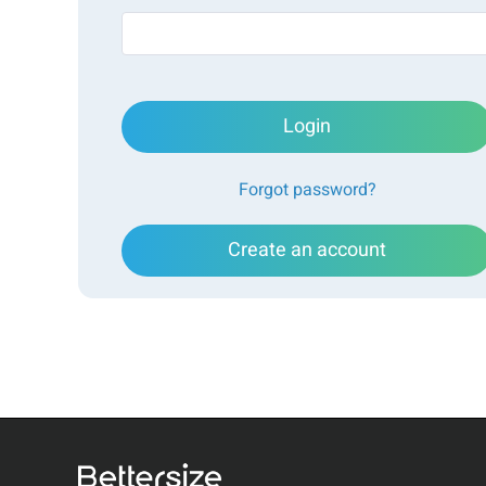
Medição por tecnologias:
Difração a laser
Espalhamento de luz dinâmico
Anál
Login
Forgot password?
Create an account