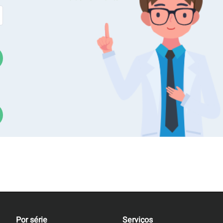
ise de imagem
Caracterização de pó
Por série
Serviços