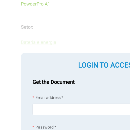
PowderPro A1
Setor:
Bateria e energia
LOGIN TO ACCE
Amostra:
Cátodos e ânodos de baterias
Get the Document
Email address *
Tipos de medição:
Tamanho da partícula
Forma da partícula
Característi
Password *