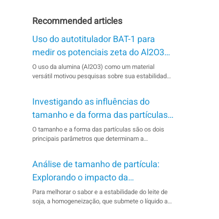
Recommended articles
Uso do autotitulador BAT-1 para
medir os potenciais zeta do Al2O3
em diferentes pHs
O uso da alumina (Al2O3) como um material
versátil motivou pesquisas sobre sua estabilidade
sob diferentes modificações de superfície. O
potencial zeta, que depende da composição
Investigando as influências do
química e do pH do meio, é um parâmetro
importante para avaliar a estabilidade. O
tamanho e da forma das partículas
autotitulador BAT-1 e o analisador BeNano foram...
na densidade de energia do ânodo
O tamanho e a forma das partículas são os dois
principais parâmetros que determinam a
das baterias de íon-lítio
capacidade de armazenamento de energia para o
ânodo em LIBs, que devem ser monitorados e
Análise de tamanho de partícula:
controlados dentro de uma faixa ideal para
melhorar a eficiência do processo de fabricação.
Explorando o impacto da
De acordo com o padrão chinês GB/T 38887-2020,
homogeneização no leite de soja
Para melhorar o sabor e a estabilidade do leite de
a circularidade...
soja, a homogeneização, que submete o líquido a
um intenso cisalhamento, quebrando grandes