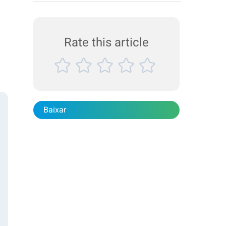
partículas de glóbulos de gordura e aglomerados
de proteína, é uma etapa crucial no processo de
fabricação. A Bettersize pode fornecer a análise de
partículas de leite de soja com a combinação de
Rate this article
duas...
Baixar