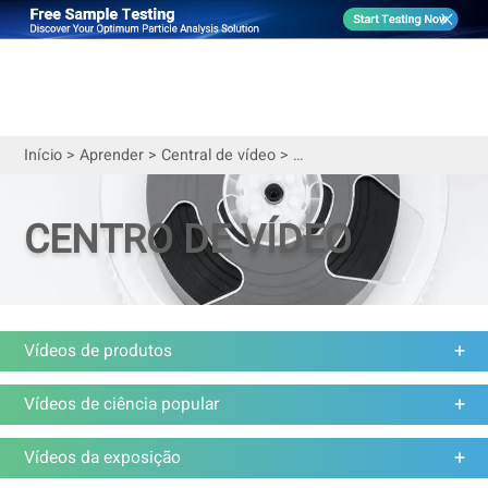
Início
>
Aprender
>
Central de vídeo
>
Histórias de sucesso de cli
CENTRO DE VÍDEO
Vídeos de produtos
Vídeos de ciência popular
Vídeos da exposição