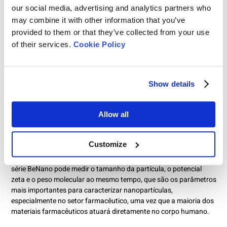
our social media, advertising and analytics partners who
may combine it with other information that you’ve
provided to them or that they’ve collected from your use
of their services.
Cookie Policy
Bettersizer 2600 com métodos de dispersão úmida (BT-802) e
seca (BT-902)
Show details
Allow all
Já para partículas menores existentes em emulsões e
suspensões, a série BeNano será o especialista em
nanopartículas de que você precisa em seu campo de aplicação.
Customize
Equipada com a nossa mais recente tecnologia de dispersão
dinâmica de luz e dispersão de luz de análise de fase (PALS), a
série BeNano pode medir o tamanho da partícula, o potencial
zeta e o peso molecular ao mesmo tempo, que são os parâmetros
mais importantes para caracterizar nanopartículas,
especialmente no setor farmacêutico, uma vez que a maioria dos
materiais farmacêuticos atuará diretamente no corpo humano.