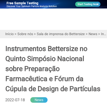
Início
>
Sobre nós
>
Sala de imprensa do Bettersize
>
News
>
Instrumentos Bettersize no Quinto Simpósio Nacional sobre Preparação Farmacêutica e Fórum da Cúpula de Design de Partículas
Instrumentos Bettersize no
Quinto Simpósio Nacional
sobre Preparação
Farmacêutica e Fórum da
Cúpula de Design de Partículas
2022-07-18
News