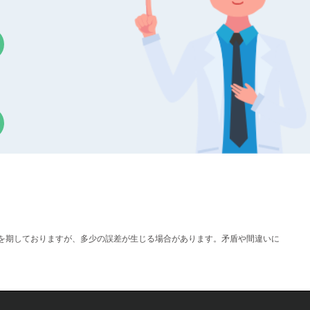
リシス用の蛍光プローブ、マーカー、あるいはキャリアとして
イズによって、蛍光性ミクロスフェア懸濁液はさまざまな色を
ェアを含むナノスフェアのサイズを決定するために広く使用さ
妨げになることがあります。蛍光は一般的に広いスペクトルを
す。この干渉は、相関関数の低い切片によって示されるように
、粒度分布が広くなります。この潜在的な問題にもかかわらず
わけではありません。ほとんどの蛍光性微小球は、発光スペク
で赤色レーザー光源を利用することで、ほとんどの黄色や緑色
サンプルは測定中に蛍光を発することがなく、干渉を回避して
サンプルについては、レーザー波長以外の散乱光波長をフィル
することができます。これにより、蛍光が粒子径測定に与える
ンノートでは、BeNano 180 Zetaにナローバンドフィル
確を期しておりますが、多少の誤差が生じる場合があります。矛盾や間違いに
、水環境中に分散したさまざまなサンプルの粒子径を測定しました。
。