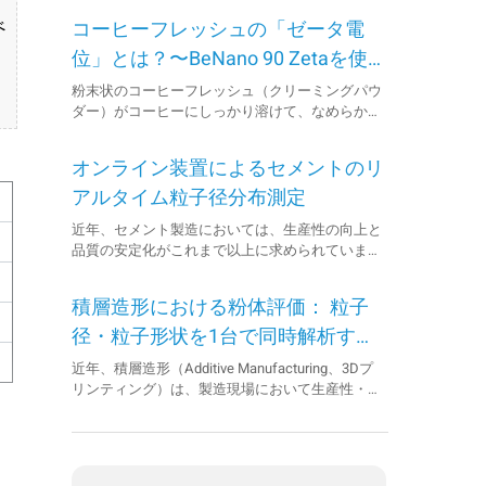
べ
コーヒーフレッシュの「ゼータ電
位」とは？〜BeNano 90 Zetaを使
った測定事例〜
粉末状のコーヒーフレッシュ（クリーミングパウ
ダー）がコーヒーにしっかり溶けて、なめらかな
口当たりを生むには、目に見えない「粒子の表面
電荷」が深く関係しています。その指標となるの
オンライン装置によるセメントのリ
が「ゼータ電位（Zeta Potential）」です。 ゼータ
電位とは、液体中に分散している微粒子が持つ表
アルタイム粒子径分布測定
面の電気的な性質を示す値で、粒子が安定して分
近年、セメント製造においては、生産性の向上と
散できるかどうかを知るうえでとても重要です。
品質の安定化がこれまで以上に求められていま
この測定には、BeNano 90 Zetaが使われました。
す。そのため、自動化された粒子径測定と制御が
粒子の動きを光でとらえて、ゼータ電位をすばや
可能なオンライン粒子径分布測定装置の導入が、
く・正確に測定することができます。 今回の測定
積層造形における粉体評価： 粒子
品質管理とコスト削減の両面において大きなメリ
では、pHの違いによってコーヒーフレッシュのゼ
ットをもたらします。 BT-Online1は、粉砕工程に
径・粒子形状を1台で同時解析する
ータ電位がどう変わるのかを...
おける粒子径分布をリアルタイムでモニタリング
ソリューション
近年、積層造形（Additive Manufacturing、3Dプ
し、測定データに基づく制御・最適化を自動で行
リンティング）は、製造現場において生産性・持
うことが可能なレーザー回折式粒子径分布測定装
続可能性・コスト効率の面で注目を集めていま
置です。このシステムを導入することで、製品の
す。 この技術の信頼性と品質を確保するために
バラつきを抑え、常に安定した高品質のセメント
は、使用される金属および樹脂粉末の粒子径と形
を供給することが可能になります。 導入メリッ
状の正確な評価が不可欠です。 本アプリケーショ
ト： 粒度分布の連続モニタリングにより、品質管