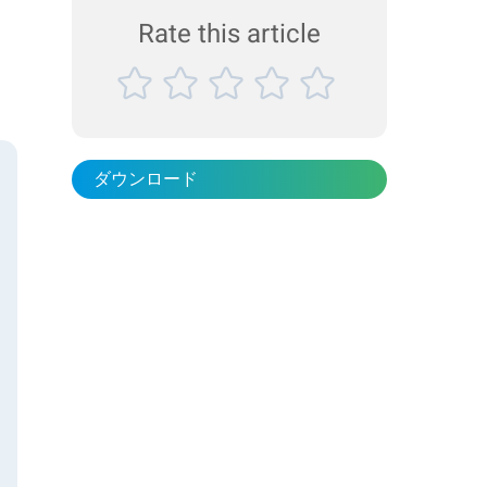
ンノートでは、Bettersizer S3 Plus を用いて、粒
理のリ...
Rate this article
子径分布と粒子形状の両方を1台で迅速かつ高精
度に評価する方法をご紹介いたします。 使用装置
ベータサイザー S3 Plus レーザー回折法と動的画
像解析を統合したハイブリッド粒子解析装置 測定
範囲（レーザー回折法）：0.01 ～ 3,50...
ダウンロード
学
ッ