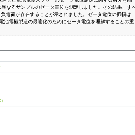
散させた電池電極スラリーのゼータ電位測定に関する研究を紹
つの異なるサンプルのゼータ電位を測定しました。その結果、す
に負電荷が存在することが示されました。ゼータ電位の振幅は
、電池電極製造の最適化のためにゼータ電位を理解することの重
ー
S）