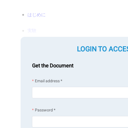
はじめに
実験
結果と考察
LOGIN TO ACCE
結論
Get the Document
Email address *
はじめに
Password *
蛍光性微小球は、特定の波長の光を吸収し、明瞭な
研究、バイオセンサー、蛍光標識、細胞イメージン