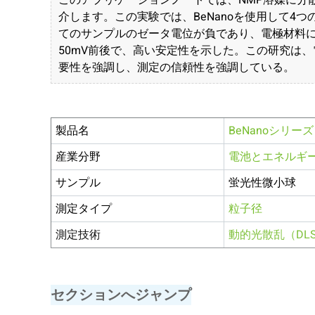
このアプリケーションノートでは、NMP溶媒に分
介します。この実験では、BeNanoを使用して4
てのサンプルのゼータ電位が負であり、電極材料
50mV前後で、高い安定性を示した。この研究は
要性を強調し、測定の信頼性を強調している。
製品名
BeNanoシリーズ
産業分野
電池とエネルギ
サンプル
蛍光性微小球
測定タイプ
粒子径
測定技術
動的光散乱（DL
セクションへジャンプ