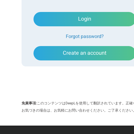
グ・デリバリー、分子診断、細胞追跡、バイオアナ
能する。製造プロセス、材料、ミクロスフェアのサ
します。動的光散乱（DLS）は、蛍光マイクロスフ
Login
ている技術です。しかし、蛍光の存在がDLS測定の
すため、散乱光の揺らぎが大きくなることがありま
Forgot password?
試験効率を低下させ、見かけの粒子径が小さくなり
すべての蛍光性微小球がDLS測定に悪影響を及ぼす
ルよりも低い蛍光吸収スペクトルを持つ。DLS装置
Create an account
蛍光サンプルは励起されない。このため、これらの
確な粒径特性評価を行うことができます。
励起帯域がDLSレーザーの波長をカバーする少数の
リングするために、光路に狭帯域フィルターを使用
響を最小限に抑えることができます。このアプリケーショ
免責事項:
このコンテンツはDeepLを使用して翻訳されています。正
ーを内蔵したBT-NBF-671キュベットを装着し
お気づきの場合は、お気軽にお問い合わせください。ご了承ください
実験