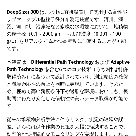
DeepSizer 300
は、水中に直接設置して使用する高性能
サブマージブル型粒子径分布測定装置です。河川、湖
沼、河口域、沿岸域など多様な水環境において、堆積物
の粒子径（0.1～2000 µm）および濃度（0.001～100
g/L）をリアルタイムかつ高精度に測定することが可能
です。
本装置は、
Differential Path Technology
および
Adaptive
Path Technology
を含む6つのコア技術（うち2件は特許
取得済み）に基づいて設計されており、測定精度の確保
と環境適応性の向上を同時に実現しています。そのた
め、極めて高い濁度条件下や過酷な環境においても、長
期間にわたり安定した信頼性の高いデータ取得が可能で
す。
従来の堆積物分析手法に伴うリスク、測定の遅延や誤
差、さらには保守作業の負担を大幅に軽減することで、
効率的かつ持続的なモニタリングを実現します。これに