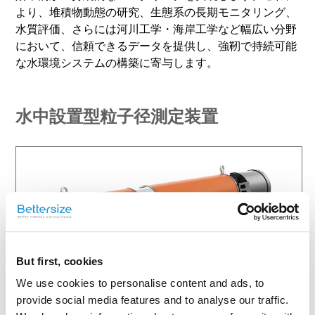
より、堆積物動態の研究、生態系の長期モニタリング、
水質評価、さらには河川工学・海岸工学など幅広い分野
において、信頼できるデータを提供し、強靭で持続可能
な水環境システムの構築に寄与します。
水中設置型粒子径測定装置
But first, cookies
DeepSizer 300
We use cookies to personalise content and ads, to
provide social media features and to analyse our traffic.
水中堆積物解析のための必携ツール