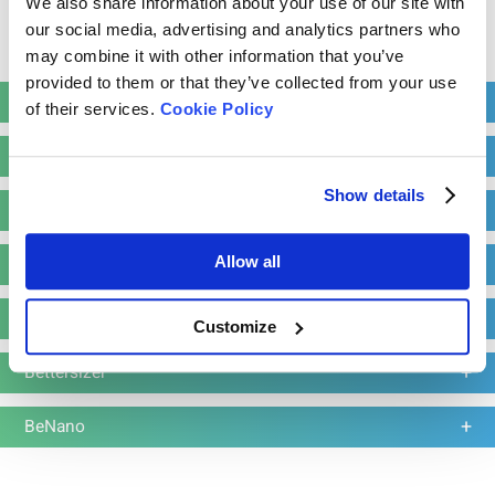
We also share information about your use of our site with
粒子径測定範囲：0.1 – 2000 μm
our social media, advertising and analytics partners who
濃度測定範囲：0.001 – 100 g/L
Read more
may combine it with other information that you’ve
provided to them or that they’ve collected from your use
詳しくはこちら
お見積依頼
BeScan
of their services.
Cookie Policy
BeVision
Show details
BetterPyc
関連装置
PowderPro
Allow all
BeDensi
Customize
Bettersizer
BeNano