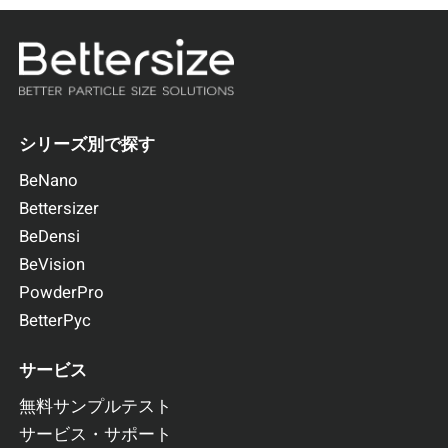
Bettersizer 2600
あらゆるニーズに応える粒子解析装置
測定範囲：0.02～2,600μm（湿式分散）
測定範囲：0.1～2,600μm（乾式分散）
シリーズ別で探す
詳しくはこちら
お見積依頼
BeNano
Bettersizer
BeDensi
BeVision
PowderPro
BetterPyc
サービス
無料サンプルテスト
Bettersizer S3 Plus
サービス・サポート
粒子径・粒子形状分析装置