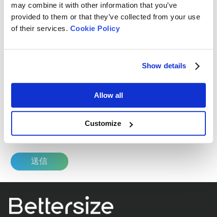
may combine it with other information that you’ve
び、イベント（展示会、ニュースレターなど）のお
provided to them or that they’ve collected from your use
知らせ以外の目的には使用いたしません。ご提供い
of their services.
Cookie Policy
ただいた個人情報は、第三者に開示することはあり
ません。お客様はいつでも個人情報の取扱いの同意
を撤回することができます。
Show details
Bettersize Instruments社からご連絡させていただ
Allow all
くことに同意します。
I agree the
privacy policy
of the Bettersize
Customize
Instruments Ltd.
*
送信