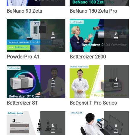
BeNano 90 Zeta
BeNano 180 Zeta Pro
8
9
PowderPro A1
Bettersizer 2600
5
4
Bettersizer ST
BeDensi T Pro Series
6
8