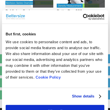
BeVision Series
BetterPyc 380
7
But first, cookies
We use cookies to personalise content and ads, to
provide social media features and to analyse our traffic.
Bettersizer S3 Plus
We also share information about your use of our site with
人気の科学動画
our social media, advertising and analytics partners who
may combine it with other information that you’ve
展示会動画
provided to them or that they’ve collected from your use
of their services.
Cookie Policy
お客様のご導入事例
私たちのチーム
Show details