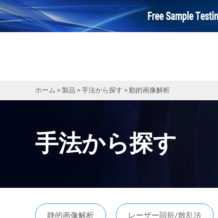
ホーム
>
製品
>
手法から探す
>
動的画像解析
手法から探す
静的画像解析
レーザー回折/散乱法