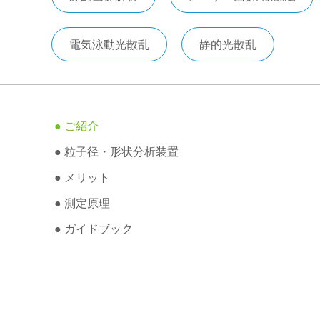
電気泳動光散乱
静的光散乱
● ご紹介
● 粒子径・形状分析装置
● メリット
● 測定原理
● ガイドブック