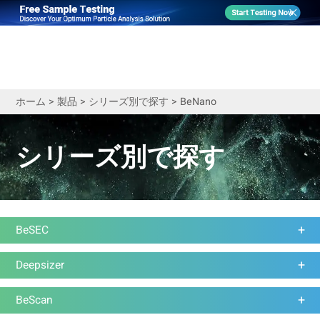
ホーム
>
製品
>
シリーズ別で探す
>
BeNano
シリーズ別で探す
BeSEC
Deepsizer
BeScan