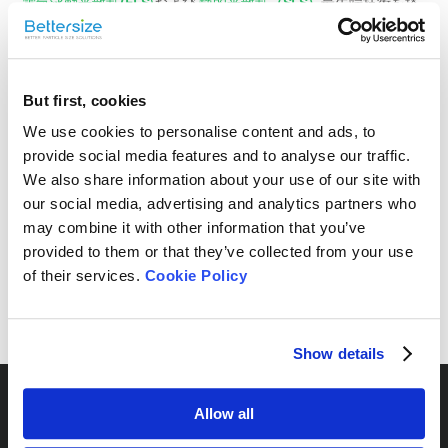
電気泳動光散乱
(ELS
)
および
静的光散乱
（SLS）
最先端技術を搭
載したナノ粒子分析装置BeNanoシリーズにより、ナノ粒子の評
価をより高感度、高精度に測定します。
応用分野
But first, cookies
ナノマテリアル、製薬、タンパク質とペプチド、食品・飲料、
インク・顔料、化粧品、洗剤、研磨剤など
We use cookies to personalise content and ads, to
provide social media features and to analyse our traffic.
We also share information about your use of our site with
ナノ粒子径・ゼータ電位測定装置
our social media, advertising and analytics partners who
may combine it with other information that you’ve
provided to them or that they’ve collected from your use
of their services.
Cookie Policy
Read more
Show details
Allow all