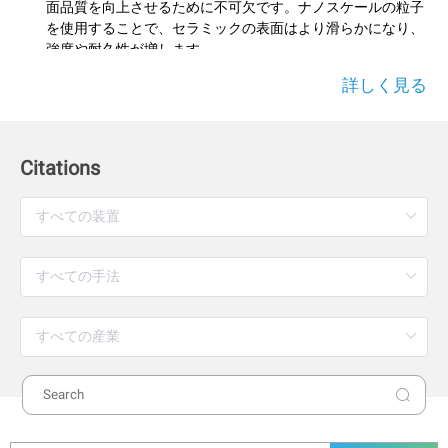
面品質を向上させるために不可欠です。ナノスケールの粒子
を使用することで、セラミックの表面はより滑らかになり、
強度や耐久性が増します。
顔料
詳しく見る
顔料の
粒度
が適切でないと、色合いや均一性に問題が生じま
す。粒度が大きすぎると、顔料が均一に分散せず、色ムラが
生じる可能性があります。精密な粒度管理により、顔料の均
一な分散を促進し、最終製品の美観や品質を確保します。
Citations
焼成中の変化と粒度の関係
セラミック材料は焼成過程で成分が変化し、焼結により密度が
増します。この過程で粒子の凝集や溶融、または組織の再配置
が起こります。初期の粉末特性、特に粒子径や分布が焼成後の
最終的なセラミックの性質に大きく影響します。例えば、ナノ
メートルレベルの粒子を使用することで、焼結がより効率的に
進行し、強度や耐久性が高まります。
衛生陶器の製造における粒度管理
衛生陶器の製造では、スリップ（セラミックスラリー）の粒度
管理が非常に重要です。過度に微粉を作りすぎると、鋳型の孔
を塞ぐ原因となり、成形品の強度や焼成過程に悪影響を与えま