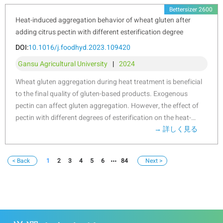
sorbent has a very low attrition index of 0.05, which is 1–2
molecular rearrangement for all DBS-CS samples, which was
Bettersizer 2600
orders lower than typical commercial fluidized bed catalysts.
manipulated by both debranching treatment and chitosan
Heat-induced aggregation behavior of wheat gluten after
Based on the results of stability evaluation, some design
content. Interestingly, this is the first study to reveal that the
adding citrus pectin with different esterification degree
suggestions for proper utilization of this sorbent or other
outstanding peak at 1.8 ppm in 1H NMR spectrum for sample
DOI:
10.1016/j.foodhyd.2023.109420
similar resin-based sorbents have been provided in an
DBS-CS was gradually shifted towards a lower-field region
industrial CFB-TSA process.
following an increased chitosan content. Moreover, the
Gansu Agricultural University
|
2024
debranching treatment shifted the crystallinity pattern from A-
Wheat gluten aggregation during heat treatment is beneficial
type to B-type and the relative crystallinity of DBS-CS
to the final quality of gluten-based products. Exogenous
decreased gradually with the increased content of CS. All
pectin can affect gluten aggregation. However, the effect of
samples had a pseudoplastic fluid and shear-thinning
pectin with different degrees of esterification on the heat-
behavior with an enhanced shear resistance following the
→ 詳しく見る
induced aggregation behavior of gluten and its possible
complexation. The DBS-CS was applied in a Pickering emulsion
mechanism are still unclear. Thus, the heat-induced
for showing a greater emulsifying stability and a lower gel
aggregation behavior of gluten after adding pectin with
strength than native NS-CS prepared emulsion. Importantly,
1
2
3
4
5
6
84
different esterification degree was studied in this study. When
the encapsulation ability of curcumin in the DBS-CS emulsion
the temperature was raised from 25 °C to 95 °C, pectin
was significantly improved, followed by an increase of 15.45%
affected gluten aggregation and was related to the degree of
for its corresponding bioavailability compared to the control.
esterification. Specifically, the results of rheological properties
Therefore, this study might highlight a potential carrier for
and particle size indicated that low-ester pectin improved the
delivering the bioactive substances in a green pattern.