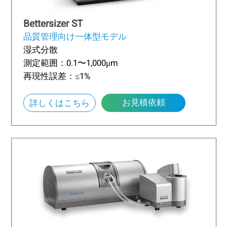
Bettersizer ST
品質管理向け一体型モデル
湿式分散
測定範囲：0.1〜1,000μm
再現性誤差：≤1%
お見積依頼
詳しくはこちら