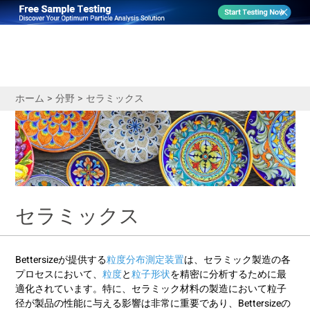
ホーム
>
分野
>
セラミックス
セラミックス
Bettersizeが提供する
粒度分布測定装置
は、セラミック製造の各
プロセスにおいて、
粒度
と
粒子形状
を精密に分析するために最
適化されています。特に、セラミック材料の製造において粒子
径が製品の性能に与える影響は非常に重要であり、Bettersizeの