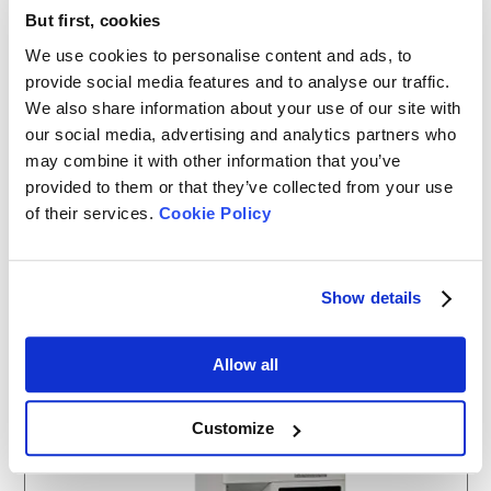
But first, cookies
We use cookies to personalise content and ads, to
provide social media features and to analyse our traffic.
We also share information about your use of our site with
our social media, advertising and analytics partners who
may combine it with other information that you’ve
provided to them or that they’ve collected from your use
BeDensi B1
of their services.
Cookie Policy
カサ密度測定機(金属粉末以外)
カサ密度測定
GB/T 16913に準拠
Show details
お見積依頼
詳しくはこちら
Allow all
Customize