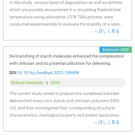
度の最適化が進み、製品の性能向上、コスト削減、製造プロセ
In this study, various types of degradation as well as attrition
motile burrowers”, and “tube-dwellers”. Functional redundancy
スの効率化が期待できます。
which are possibly encountered in a circulating fluidized bed
was stable in response to mussel farming stresses among
temperature swing adsorption (CFB-TSA) process, were
seasons, whereas species diversity showed efficient to
conducted experimentally to evaluate the stability of a resin-
evaluate natural variables. Functional diversity was
→ 詳しく見る
based solid amine sorbent. Other characterizations methods,
significantly affected by farming stressors rather than natural
such as elemental analysis (EA), Fourier transform infrared
variables, Further analysis using multivariate methods
spectroscopy (FTIR) etc. were applied to further reveal the
together with continuous monitoring were highlighted to
Bettersizer 2600
degradation mechanisms. The results showed that thermal
evaluate the impacts of mussel farming. Our results reinforce
De-branching of starch molecules enhanced the complexation
degradation occurs from 140–160 °C due to the
the importance of macrobenthic species and functional traits
with chitosan and its potential utilization for delivering
decomposition of amine group. The CO
-induced degradation
analysis to evaluate human stresses driven impacts in
2
hydrophobic compounds
DOI:
10.1016/j.foodhyd.2023.109498
occurs from a higher temperature of 160–180 °C
offshore ecosystems. By analysing the environmental
Shihezi University
|
2024
accompanied by the production of urea. Hydrothermal
variables with different sources, independently, we concluded
stability is good below 130 °C, but the ionic impurities in steam
the main effects of human pressures on macrobenthic
The current study aimed to prepare the complexes between
crystalized on particle surface can accelerate the degradation.
community. Such distinction could be particularly effective to
debranched-waxy corn starch and chitosan polymers (DBS-
Oxidative degradation is the most harmful, which starts at a
isolate variable environmental descriptors and evaluate their
CS), and then investigated their corresponding structural
lower temperature of 70–80 °C with the formation of
effects on functional diversity, making the current approach
characteristics, rheological property and potent application
aldehyde. The existence of H
O in atmosphere can alleviate
promising for the evaluation of ecological effects
2
→ 詳しく見る
in Pickering emulsion. The results indicated that the existence
of anthropogenic stressors in aquaculture areas.
the oxidative and CO
-induced degradations. The employed
of chitosan significantly inhibited starch short-range
2