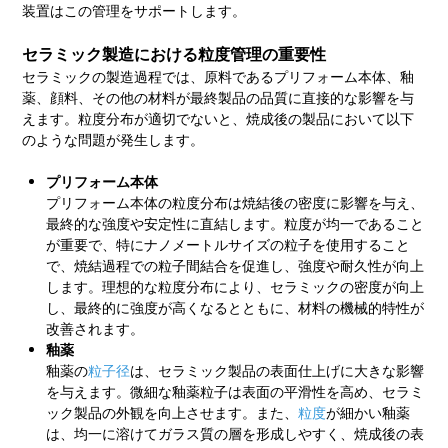
装置はこの管理をサポートします。
セラミック製造における粒度管理の重要性
セラミックの製造過程では、原料であるプリフォーム本体、釉
薬、顔料、その他の材料が最終製品の品質に直接的な影響を与
えます。粒度分布が適切でないと、焼成後の製品において以下
のような問題が発生します。
プリフォーム本体
プリフォーム本体の粒度分布は焼結後の密度に影響を与え、
最終的な強度や安定性に直結します。粒度が均一であること
が重要で、特にナノメートルサイズの粒子を使用すること
で、焼結過程での粒子間結合を促進し、強度や耐久性が向上
します。理想的な粒度分布により、セラミックの密度が向上
し、最終的に強度が高くなるとともに、材料の機械的特性が
改善されます。
釉薬
釉薬の
粒子径
は、セラミック製品の表面仕上げに大きな影響
を与えます。微細な釉薬粒子は表面の平滑性を高め、セラミ
ック製品の外観を向上させます。また、
粒度
が細かい釉薬
は、均一に溶けてガラス質の層を形成しやすく、焼成後の表