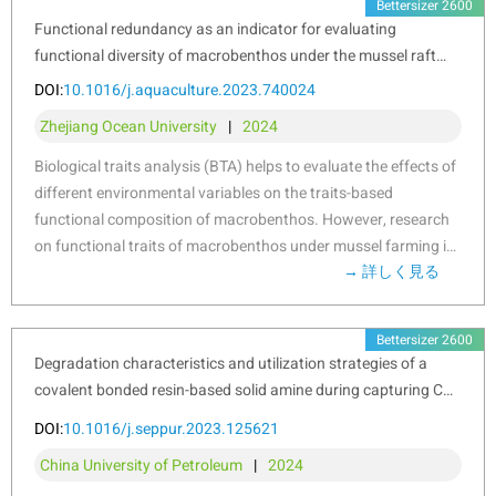
Bettersizer 2600
す。特に、微粉が鋳型の孔をふさぐと、余分な水分が鋳型から
Functional redundancy as an indicator for evaluating
抜け出せなくなり、焼成後に製品が弱くなる可能性がありま
functional diversity of macrobenthos under the mussel raft
す。適切な粒度分布を維持することが、成形品の強度を確保
し、焼成中の品質維持に繋がります。
farm near Gouqi Island
DOI:
10.1016/j.aquaculture.2023.740024
Zhejiang Ocean University
|
2024
Bettersizeの装置の役割
Bettersizeの粒度分布測定装置
は、これらの課題に対して非常に
Biological traits analysis (BTA) helps to evaluate the effects of
効果的に対応します。装置は、粒度分布だけでなく、粒子形状
different environmental variables on the traits-based
や他の重要な物理的特性（タップ密度、嵩密度、比表面積な
functional composition of macrobenthos. However, research
ど）を測定でき、セラミック製品の製造における精密な粒度管
理を可能にします。具体的には以下のような機能があります：
on functional traits of macrobenthos under mussel farming is
高精度な粒度測定
：Bettersizeの装置は、数ナノメートルか
→ 詳しく見る
limited. We investigated the spatial and temporal response of
ら数ミリメートルまで、広範囲な粒度測定に対応します。
the benthic system in terms of taxonomic and functional
粒子形状の評価
：粒子形状もセラミック製品の性能に影響を
diversity to environmental variables of farming and natural
与えるため、形状を評価することで、焼成後の性能予測が可
Bettersizer 2600
stressors resulting from suspended mussel farming near
能になります。
Degradation characteristics and utilization strategies of a
Gouqi Island of eastern China Sea. The functional traits of
タップ密度や嵩密度の測定
：これらの密度測定により、焼結
covalent bonded resin-based solid amine during capturing CO
2
macrobenthic assemblages under mussel farming were
や成形過程での粉末の挙動を把握し、最適な製造条件を設定
from flue gas
DOI:
10.1016/j.seppur.2023.125621
することができます。
characterized by “medium adult body size”, “vermiform body
form”, “high flexibility”, “infauna”, “semi-motile”,
China University of Petroleum
|
2024
Bettersizeの装置を利用することで、セラミック製造における粒
“gonochoristic”, “surface deposit-feeders”, “carnivores”, “semi-