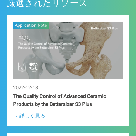
厳選されたリソース
viscoelasticity of gluten and promoted gluten aggregation.
Thermal properties revealed that enthalpy of gluten added
with low-ester pectin (37%) increased from 92.96 J/g to
95.40 J/g during heating process. Structurally, the
Application Note
fluorescence intensity and surface hydrophobicity of gluten
added with low-ester pectin (37%) were lower than those
added with high-ester pectin (73%). In addition, low-ester
pectin (37%) significantly increased the disulfide bond content
(from 15.31 μmol/g to 18.06 μmol/g) and maintained β-sheet
content of gluten compared with gluten alone at 95 °C,
indicating that low-ester pectin was more likely to induce
gluten aggregation. However, scanning electron
2022-12-13
microscope showed that the gluten added with low-ester
The Quality Control of Advanced Ceramic
pectin (46%) exhibited a denser network structure at 95 °C
than that added with low-ester pectin (37%). These results will
Products by the Bettersizer S3 Plus
provide a theoretical base for the regulation of gluten
→ 詳しく見る
aggregation and the quality of gluten-based products by
pectin with different esterification degree.