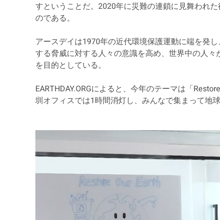
すということだ。2020年に災難の連鎖に見舞われ
のである。
アースデイは1970年の近代環境保護運動に端を発
する脅威に対する人々の意識を高め、世界中の人々
を目的としている。
EARTHDAY.ORGによると、今年のテーマは「Resto
圳オフィスでは1時間消灯し、みんなで集まって地