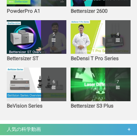
PowderPro A1
Bettersizer 2600
5
4
Bettersizer ST
BeDensi T Pro Series
6
7
BeVision Series
Bettersizer S3 Plus
人気の科学動画