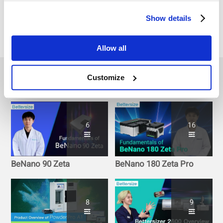
気孔率（Open Cell
Content）を測定する方
Show details
法
Allow all
Other Playlists
Customize
6
16
BeNano 90 Zeta
BeNano 180 Zeta Pro
8
9