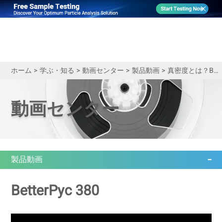
ホーム
>
学ぶ・知る
>
動画センター
>
製品動画
>
真密度とは？BetterPyc 380の基本原理
動画センター
製品動画
BetterPyc 380