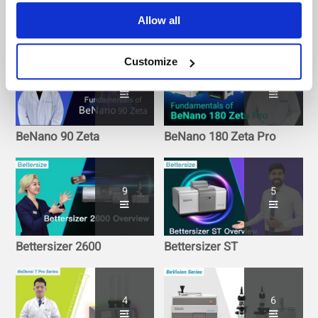
Other Playlists
Allow all
Customize
6
16
BeNano 90 Zeta
BeNano 180 Zeta Pro
9
5
Bettersizer 2600
Bettersizer ST
4
6