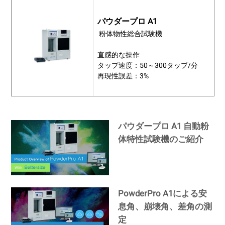
パウダープロ A1
粉体物性総合試験機
直感的な操作
タップ速度：50～300タップ/分
再現性誤差：3%
パウダープロ A1 自動粉
体特性試験機のご紹介
PowderPro A1による安
息角、崩壊角、差角の測
定