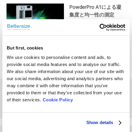
PowderPro A1による凝
集度と均一性の測定
安息角とは？その重要性
But first, cookies
と測定方法の解説
We use cookies to personalise content and ads, to
provide social media features and to analyse our traffic.
We also share information about your use of our site with
our social media, advertising and analytics partners who
PowderPro A1による粉
may combine it with other information that you’ve
provided to them or that they’ve collected from your use
末材料の流動性評価
of their services.
Cookie Policy
Show details