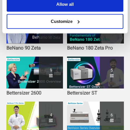
Allow all
Customize
6
16
BeNano 90 Zeta
BeNano 180 Zeta Pro
9
5
Bettersizer 2600
Bettersizer ST
4
6