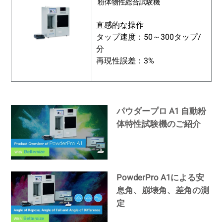
粉体物性総合試験機
直感的な操作
タップ速度：50～300タップ/
分
再現性誤差：3%
パウダープロ A1 自動粉
体特性試験機のご紹介
PowderPro A1による安
息角、崩壊角、差角の測
定