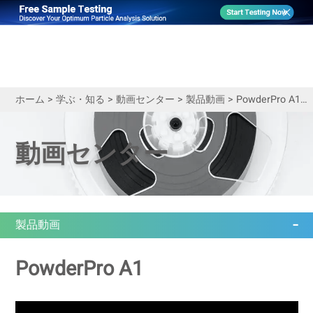
ホーム
>
学ぶ・知る
>
動画センター
>
製品動画
>
PowderPro A1によるかさ密度試験（非金属粉末）
動画センター
製品動画
PowderPro A1