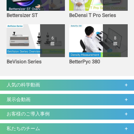
Bettersizer ST
BeDensi T Pro Series
6
8
BeVision Series
BetterPyc 380
人気の科学動画
展示会動画
お客様のご導入事例
私たちのチーム