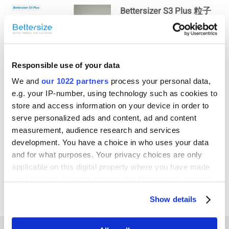
Bettersizer S3 Plus 粒子
径・形状分析装置のデモ
動画
Responsible use of your data
ベタライザーS3プラスの
We and
our 1022 partners
process your personal data,
ご紹介｜粒子研究を更に
e.g. your IP-number, using technology such as cookies to
広げる
store and access information on your device in order to
serve personalized ads and content, ad and content
measurement, audience research and services
development. You have a choice in who uses your data
Bettersizer S3 Plus粒子
and for what purposes. Your privacy choices are only
径・形状分析装置の基本
applicable on this digital property where you have made
原理
your choices. You can change or withdraw your consent
any time from the Cookie Declaration or by clicking on
Show details
the Privacy trigger icon.
If you allow, we would also like to: