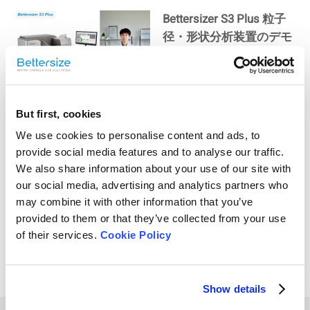
Bettersizer S3 Plus 粒子
径・形状分析装置のデモ
動画
ベタライザーS3プラスの
But first, cookies
ご紹介｜粒子研究を更に
We use cookies to personalise content and ads, to
広げる
provide social media features and to analyse our traffic.
We also share information about your use of our site with
our social media, advertising and analytics partners who
Bettersizer S3 Plus粒子
may combine it with other information that you’ve
provided to them or that they’ve collected from your use
径・形状分析装置の基本
of their services.
Cookie Policy
原理
Show details