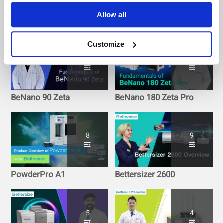
Other Playlists
Allow all
Customize
6
16
BeNano 90 Zeta
BeNano 180 Zeta Pro
8
9
PowderPro A1
Bettersizer 2600
5
4