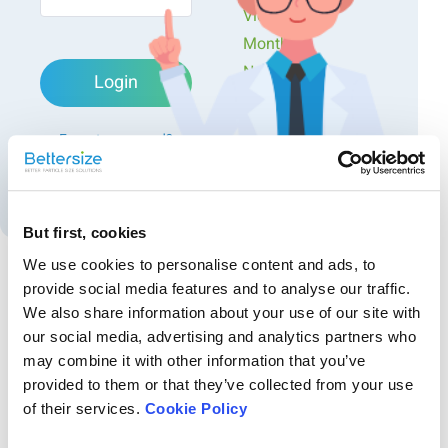
Videos
Bettersizeの測定ソリューションは、固形製剤の溶出性評価
Monthly
や吸収性予測、粉体の打錠性や混合適性の検討など、医薬
品開発・製造における幅広いニーズに対応可能です。製剤
Newsletters
Login
品質の向上と安定した生産体制の構築に貢献します。
Exclusive Events...
Forgot password?
Create an account
But first, cookies
We use cookies to personalise content and ads, to
provide social media features and to analyse our traffic.
Recommended articles
We also share information about your use of our site with
our social media, advertising and analytics partners who
セラミック応用事例集 — 製造効率と品質向上のた
may combine it with other information that you’ve
めの粒子分析
provided to them or that they’ve collected from your use
セラミック応用事例集 — 製造効率と品質向上のための粒子分析 セラ
of their services.
Cookie Policy
ミック業界において、粒子分析は製品の品質と性能を左右する重要な
工程です。セラミック粉末の粒子径、形状、分布は、焼結性、機械的