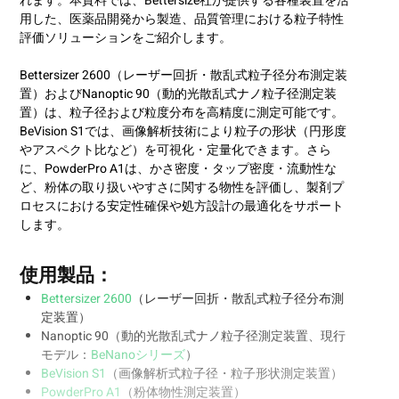
れます。本資料では、Bettersize社が提供する各種装置を活
用した、医薬品開発から製造、品質管理における粒子特性
評価ソリューションをご紹介します。
Bettersizer 2600（レーザー回折・散乱式粒子径分布測定装
置）およびNanoptic 90（動的光散乱式ナノ粒子径測定装
置）は、粒子径および粒度分布を高精度に測定可能です。
BeVision S1では、画像解析技術により粒子の形状（円形度
やアスペクト比など）を可視化・定量化できます。さら
に、PowderPro A1は、かさ密度・タップ密度・流動性な
ど、粉体の取り扱いやすさに関する物性を評価し、製剤プ
ロセスにおける安定性確保や処方設計の最適化をサポート
します。
使用製品：
Bettersizer 2600
（レーザー回折・散乱式粒子径分布測
定装置）
Nanoptic 90（動的光散乱式ナノ粒子径測定装置、現行
モデル：
BeNanoシリーズ
）
BeVision S1
（画像解析式粒子径・粒子形状測定装置）
PowderPro A1
（粉体物性測定装置）