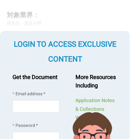
対象業界：
医薬品・製薬分野
測定対象試料：
LOGIN TO ACCESS EXCLUSIVE
有効成分（API）、添加剤
CONTENT
測定項目：
粒子径
Get the Document
More Resources
粒子形状（円形度、アスペクト比など）
Including
粉体特性（かさ密度、タップ密度、流動性 など）
Email address *
Application Notes
測定技術：
& Collections
レーザー回折・散乱
Webinars &
動的光散乱（DLS）
Password *
Workshops
画像解析
粉体物性評価
Presentations &