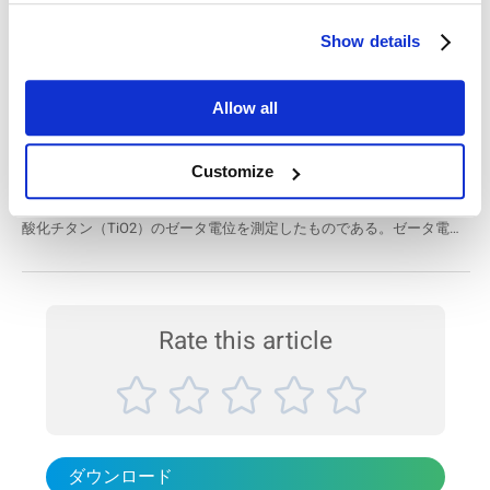
特性、耐久性などの最終製品の特性に大きな影響を与えます。今回ご
容器サイズの最適化を実現するタップ密度測定
紹介する5つのセラミック応用事例では、粒子分析の重要性と、
Show details
Bettersize Instruments の精密分析技術がセラミック業界の専門家にど
食品業界において、適切な包装サイズの設定は、充填工程の安定化や
のように貢献しているかをご覧いただけます。
輸送コストの削減に直結する重要な要素です。とりわけ、粉体製品に
Allow all
おいてはバルク密度およびタップ密度の情報を基に、効率的かつ経済
的な容器設計が求められます。 本アプリケーションノートでは、ホエ
BAT-1自動滴定装置を使用して、異なるpHにおけ
イプロテイン、ソイプロテイン、およびその混合粉末の3種類を対象
に、自動タップ密度試験機BeDensi T1 Pro を用いて、包装設計に必要
るTiO2のゼータ電位を測定した。
Customize
な粉体物性データの取得方法を紹介します。 製品名：BeDensi T Pro
本研究は、BAT-1自動滴定装置を用いて、異なるpHレベルにおける二
シリーズ 業界：食品・飲料 試料：プロテイン粉末（ホエイ、ソイ、
酸化チタン（TiO2）のゼータ電位を測定したものである。ゼータ電位
混合） 測定項目：タップ密度 測定技術：粉体物...
は化学組成と環境に依存し、pHによって変化する。酸化チタン粉末を
水に分散させ、自動滴定装置にかけた...
Rate this article
ダウンロード