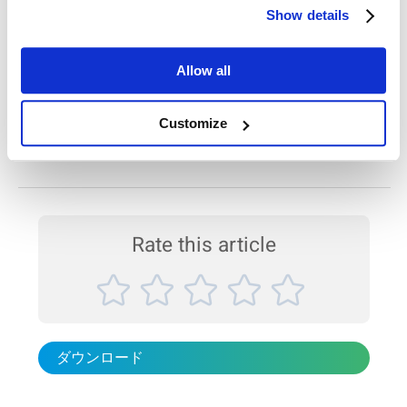
な粉体物性データの取得方法を紹介します。 製品名：BeDensi T Pro
Show details
本アプリケーションノートでは、レーザー回折法と画像解析法を用い
シリーズ 業界：食品・飲料 試料：プロテイン粉末（ホエイ、ソイ、
て、複数種の研磨材に対して粒子径および粒子形状分布を比較測定し
混合） 測定項目：タップ密度 測定技術：粉体物...
た結果をご紹介します。 その結果、画像解析法は粒子径測定において
優れた精度を示し、特に粗大粒子の分離能力が高いことが確認されま
Allow all
温度および濃度変化による自己組織化界面活性剤
した。これにより、粒子径分布や粒子形状（円形度、縦横比など）を
製造工程で正確にモニタリングすることが可能となり、製品の粒度均
ミセルの粒子径測定
一性が確保され、研磨工具の性能向上にもつながります。 研磨材業界
Customize
本アプリケーションノートでは、非イオン性界面活性剤「Tween 20」
において、画像解析法は欠かせない評価手法の一つとして、品質管理
およびイオン性界面活性剤「SDS」のミセル形成挙動に着目し、温度
や工程管理に大きく貢献します。 使用装置 BeVision S1（画像解析式
および濃度の違いが粒子径や相挙動に与える影響について、動的光散
粒子径・形状分...
乱法（DLS）を用いて評価を行いました。 ミセルの粒子径変化は、界
面活性剤の物理化学的特性や用途への適合性に深く関係しており、本
測定は、配合設計や製剤条件の最適化において有益な知見を提供しま
す。 使用機種： BeNanoシリーズ 適用分野： 化学（界面化学、材料開
Rate this article
発 など） サンプル： 界面活性剤ミセル（Tween 20、SDS） 測定対
象： 粒子径 測定技術： 動的光散乱法（Dynamic Lig...
ダウンロード