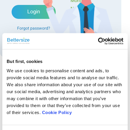
Monthly
Newsletters
Login
Exclusive Events...
Forgot password?
Create an account
But first, cookies
We use cookies to personalise content and ads, to
provide social media features and to analyse our traffic.
Recommended articles
We also share information about your use of our site with
容器サイズの最適化を実現するタップ密度測定
our social media, advertising and analytics partners who
食品業界において、適切な包装サイズの設定は、充填工程の安定化や
may combine it with other information that you’ve
輸送コストの削減に直結する重要な要素です。とりわけ、粉体製品に
provided to them or that they’ve collected from your use
おいてはバルク密度およびタップ密度の情報を基に、効率的かつ経済
of their services.
Cookie Policy
的な容器設計が求められます。 本アプリケーションノートでは、ホエ
画像解析式粒子径・粒子形状分析装置の研磨材分
イプロテイン、ソイプロテイン、およびその混合粉末の3種類を対象
に、自動タップ密度試験機BeDensi T1 Pro を用いて、包装設計に必要
野への応用