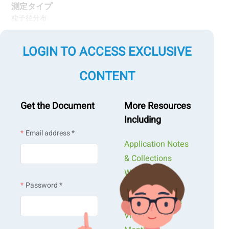
測定タイプ
粒子径分布
測定原理
LOGIN TO ACCESS EXCLUSIVE
レーザー回折法（Laser Diffraction）
CONTENT
Get the Document
More Resources
Including
Email address *
Application Notes
& Collections
Webinars &
Password *
Workshops
Presentations &
Videos