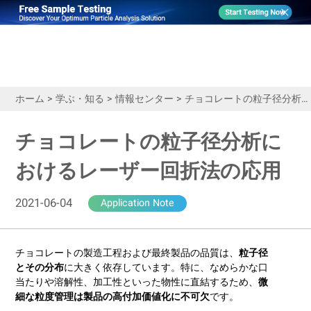
ホーム
>
学ぶ・知る
>
情報センター
>
チョコレートの粒子径分析におけるレーザー回折法の応用
チョコレートの粒子径分析に
おけるレーザー回折法の応用
2021-06-04
Application Note
チョコレートの製造工程および最終製品の品質は、
粒子径
とその分布
に大きく依存しています。特に、なめらかな口
当たりや溶解性、加工性といった物性に直結するため、
微
細な粒度管理は製品の高付加価値化に不可欠
です。