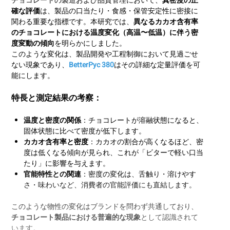
チョコレートの製造および品質管理において、
真密度の正
確な評価
は、製品の口当たり・食感・保管安定性に密接に
関わる重要な指標です。本研究では、
異なるカカオ含有率
のチョコレートにおける温度変化（高温〜低温）に伴う密
度変動の傾向
を明らかにしました。
このような変化は、製品開発や工程制御において見過ごせ
ない現象であり、
BetterPyc 380
はその詳細な定量評価を可
能にします。
特長と測定結果の考察：
温度と密度の関係
：チョコレートが溶融状態になると、
固体状態に比べて密度が低下します。
カカオ含有率と密度
：カカオの割合が高くなるほど、密
度は低くなる傾向が見られ、これが「ビターで軽い口当
たり」に影響を与えます。
官能特性との関連
：密度の変化は、舌触り・溶けやす
さ・味わいなど、消費者の官能評価にも直結します。
このような物性の変化はブランドを問わず共通しており、
チョコレート製品における普遍的な現象
として認識されて
います。