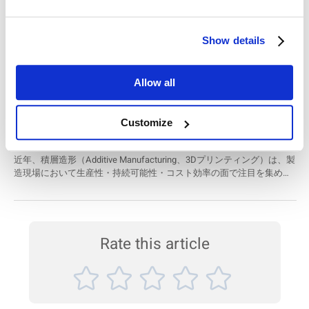
分子量が180 Daと非常に小さいグルコースの測定には、高感度かつ高
精度な粒子解析システム BeNano を使用しました。 高性能な相関器
セラミック応用事例集 — 製造効率と品質向上のた
（コリレーター）を搭載した BeNano システムにより、異なる濃度条
Show details
件下でのグルコースの動的光散乱（DLS）測定を実施しました。測定
めの粒子分析
に先立ち、ポリスチレン標準粒子を用いた粘度補正を行い、正確なデ
セラミック応用事例集 — 製造効率と品質向上のための粒子分析 セラ
ータ取得を実現しています。 その結果、スクロースおよびグルコース
Allow all
ミック業界において、粒子分析は製品の品質と性能を左右する重要な
の試料において、それぞれ明確に異なる相関関数と粒径分布が得ら
工程です。セラミック粉末の粒子径、形状、分布は、焼結性、機械的
れ、単糖類およ...
特性、耐久性などの最終製品の特性に大きな影響を与えます。今回ご
積層造形における粉体評価： 粒子径・粒子形状を
Customize
紹介する5つのセラミック応用事例では、粒子分析の重要性と、
Bettersize Instruments の精密分析技術がセラミック業界の専門家にど
1台で同時解析するソリューション
のように貢献しているかをご覧いただけます。
近年、積層造形（Additive Manufacturing、3Dプリンティング）は、製
造現場において生産性・持続可能性・コスト効率の面で注目を集めて
います。 この技術の信頼性と品質を確保するためには、使用される金
属および樹脂粉末の粒子径と形状の正確な評価が不可欠です。 本アプ
リケーションノートでは、Bettersizer S3 Plus を用いて、粒子径分布
と粒子形状の両方を1台で迅速かつ高精度に評価する方法をご紹介い
たします。 使用装置 ベータサイザー S3 Plus レーザー回折法と動的画
Rate this article
像解析を統合したハイブリッド粒子解析装置 測定範囲（レーザー回折
法）：0.01 ～ 3,50...