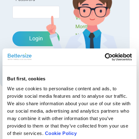
Workshops
自動ガスピクノメーター
Presentations &
測定原理
：ガス置換法
Videos
温度制御範囲
：10 ～ 65 ℃
Monthly
分解能
：0.0001 g/cm³
用途
：粉体・固体・多孔質材料
Newsletters
Login
の真密度測定
Exclusive Events...
Forgot password?
Create an account
But first, cookies
We use cookies to personalise content and ads, to
provide social media features and to analyse our traffic.
We also share information about your use of our site with
Recommended articles
our social media, advertising and analytics partners who
may combine it with other information that you’ve
単糖類分子の粒子径および粒径分布の評価
provided to them or that they’ve collected from your use
本アプリケーションノートでは、グルコースをはじめとするモノサッ
of their services.
Cookie Policy
カライド分子の粒子径および粒径分布の評価についてご紹介します。