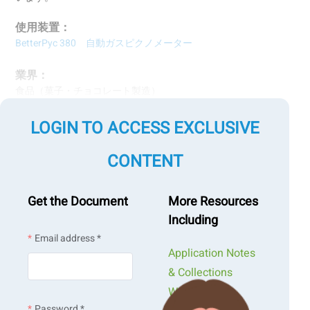
使用装置：
BetterPyc 380 自動ガスピクノメーター
業界
：
食品（菓子・チョコレート製造）
対象試料
：
LOGIN TO ACCESS EXCLUSIVE
市販チョコレート（複数ブランド）
CONTENT
測定項目
：
真密度
Get the Document
More Resources
測定技術
：
Including
ガス置換法による定量評価
Email address *
Application Notes
& Collections
Webinars &
BetterPyc 380
Password *