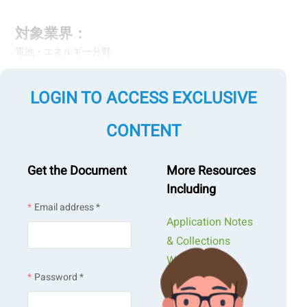
対象業界：
電池・エネルギー分野
測定対象試料：
LOGIN TO ACCESS EXCLUSIVE
正極材料、負極材料
CONTENT
測定項目：
粒子径
Get the Document
More Resources
粒子形状
（アスペクト比、円形度など）
Including
粉体特性
（かさ密度、タップ密度、流動性 ほか）
Email address *
Application Notes
測定技術：
& Collections
レーザー回折・散乱
Webinars &
動的光散乱（DLS）
Password *
Workshops
画像解析
粉体物性評価
Presentations &