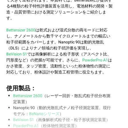
て大きく左右されます。本資料では、Bettersize社が提供す
る4種類の粒子特性評価装置を活用し、電池材料の開発・製
造・品質管理における測定ソリューションをご紹介しま
す。
Bettersizer 2600
は乾式および湿式分散の両モードに対応
し、ナノメートルから数千マイクロメートルまでの幅広い
粒子径範囲をカバーします。Nanoptic 90は動的光散乱
（DLS）によりナノ領域の粒子径評価を実現し、
BeVision S1
では画像解析による粒子形状（アスペクト比、
円形度など）の把握が可能です。さらに、
PowderPro A1
は
かさ密度、タップ密度、流動性といった粉体物性の測定に
対応しており、粉体設計や製造工程管理に役立ちます。
使用製品：
Bettersizer 2600
（レーザー回折・散乱式粒子径分布測
定装置）
Nanoptic 90（動的光散乱式ナノ粒子径測定装置、現行
モデル：
BeNanoシリーズ
）
BeVision S1
（画像解析式粒子径・粒子形状測定装置）
PowderPro A1
（粉体物性測定装置）