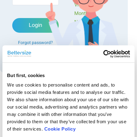
Videos
Monthly
Newsletters
Login
Exclusive Events...
Forgot password?
Create an account
But first, cookies
We use cookies to personalise content and ads, to
provide social media features and to analyse our traffic.
Recommended articles
We also share information about your use of our site with
BeNano アプリケーションノート集のご案内～医
our social media, advertising and analytics partners who
may combine it with other information that you’ve
薬品からナノ材料まで、幅広い分野での活用事例
provided to them or that they’ve collected from your use
をご紹介～
BeNanoの高性能ナノ粒子解析システムを活用した全26件のアプリケ
of their services.
Cookie Policy
ーションノートをまとめました。粒子径、ゼータ電位、分子量、レオ
ロジー特性などの重要な材料特性の解析方法を詳しく解説していま