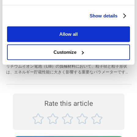
す。対象サンプルは医薬品、タンパク質、材料、研磨材、電池、顔
共重合ラテックスサンプルの粒径およびゼータ電
料、高分子、食品など多岐にわたり、幅広い業界の研究開発や品質管
Show details
理にお役立ていただけます。 本コレクションでは、動的光散乱
位の評価
（DLS）、電気泳動光散乱（ELS）、静的光散乱（SLS）といった基本
本アプリケーションノートでは、BeNano 90 Zeta を使用し、2種類の
技術に加え、後方散乱光検出法やマイクロレオロジー、位相解析光散
スチレン-ブタジエン共重合体ラテックスの粒径とゼータ電位を測定し
乱（PALS）などの先進技術を活用した解析例もご紹介！ これらの技
Allow all
ました。その結果、いずれのサンプルもサイズ分布が狭く（モノ分散
術は、製剤の最適化、相互...
系）、かつゼータ電位が高いことから、凝集しにくい安定した分散系
リチウムイオン電池の負極における粒子径と粒子
であることが明らかになりました。 測定装置 BeNano シリーズナノ粒
Customize
子サイズ・ゼータ電位測定装置 測定方式： ・動的光散乱法（DLS）
形状がエネルギー密度に与える影響の検討
による粒径測定 ・電気泳動光散乱法（ELS）によるゼータ電位測定
リチウムイオン電池（LIB）の負極材料において、粒子径と粒子形状
高感度検出に対応 微量サンプルでも高精度な測定が可能 測定対象 ス
は、エネルギー貯蔵性能に大きく影響する重要なパラメーターです。
チレン-ブタジエン系 共重合ラテックス（...
製造プロセスの効率を高めるためには、これらの特性を最適な範囲で
管理・制御することが求められます。グラファイトの粒子径はレーザ
ー回折法で、粒子の円形度は動的画像解析法で測定することが推奨さ
れています。これまで、粒子径と形状をそれぞれ別の装置で測定する
必要がありましたが、Bettersizer S3 Plusは、1台で両方の測定技術を
Rate this article
搭載しており、1回の測定で粒子径と形状のデータを同時に取得する
ことが可能です。 製品 Bettersizer S3 Plus 産業...