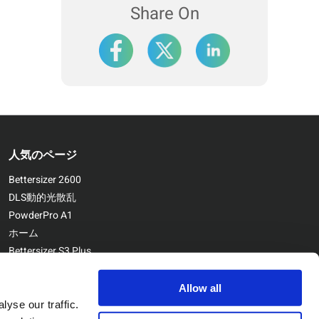
Share On
人気のページ
Bettersizer 2600
DLS動的光散乱
PowderPro A1
ホーム
Bettersizer S3 Plus
お問い合わせ
Bettersizer ST
Allow all
yse our traffic.