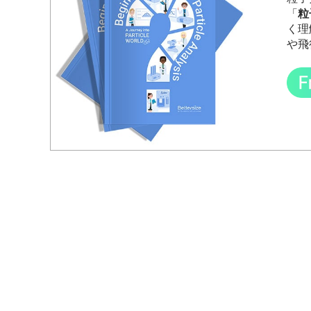
「
粒
く理
や飛