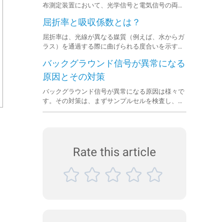
布測定装置において、光学信号と電気信号の両方
で構成されます。
屈折率と吸収係数とは？
.
屈折率は、光線が異なる媒質（例えば、水からガ
ラス）を通過する際に曲げられる度合いを示す指
標です。吸収係数は、光が媒質を通過する際にど
バックグラウンド信号が異常になる
れだけ吸収されるかを示します。
原因とその対策
バックグラウンド信号が異常になる原因は様々で
す。その対策は、まずサンプルセルを検査し、次
にレーザー光源とレンズを検査し、最後にアライ
メントシステムを検査することです。
Rate this article