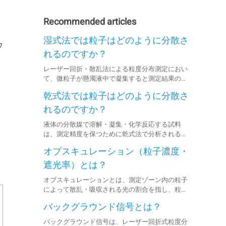
Recommended articles
湿式法では粒子はどのように分散さ
ウ
れるのですか？
レーザー回折・散乱法による粒度分布測定におい
て、微粒子が懸濁液中で凝集すると測定結果の精
度が低下することがあり、そのため試料の完全な
乾式法では粒子はどのように分散さ
分散が重要です。
れるのですか？
液体の分散媒で溶解・凝集・化学反応する試料
は、測定精度を保つために乾式法で分析されるこ
とが多いです。
オブスキュレーション（粒子濃度・
遮光率）とは？
オブスキュレーションとは、測定ゾーン内の粒子
によって散乱・吸収される光の割合を指し、粒子
濃度を示す重要な指標です。オブスキュレーショ
バックグラウンド信号とは？
ンが高いほど、測定ゾーン内での光の遮蔽率が増
し、粒子濃度が高いことを意味します。
バックグラウンド信号は、レーザー回折式粒度分