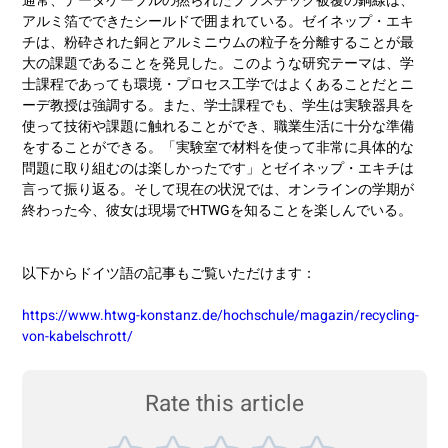
通常、データケーブルの撚られたプラスチック被覆の銅線は、
アルミ箔でできたシールドで囲まれている。ゼイネップ・エキ
チは、粉砕された銅とアルミニウムの粒子を分離することが最
大の課題であることを発見した。このような研究テーマは、学
士課程であっても環境・プロセス工学ではよくあることだとニ
ーデ教授は強調する。また、学士課程でも、学生は実験器具を
使って技術や課題に触れることができ、職業生活に十分な準備
をすることができる。「実験室で材料を使って非常に具体的な
問題に取り組むのは楽しかったです」とゼイネップ・エキチは
言って振り返る。そして現在の状況では、オンラインの学期が
終わった今、彼女は現場でHTWGを知ることを楽しんでいる。
以下からドイツ語の記事もご覧いただけます：
https://www.htwg-konstanz.de/hochschule/magazin/recycling-
von-kabelschrott/
Rate this article