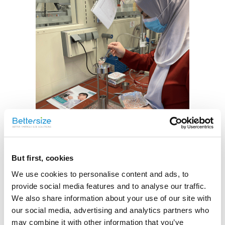
But first, cookies
We use cookies to personalise content and ads, to
provide social media features and to analyse our traffic.
Bettersize Instruments Ltd.から粒子技術・選別技術研究室に提
We also share information about your use of our site with
供されたBeDensi B1を用いて嵩密度を測定する修士課程の学生
our social media, advertising and analytics partners who
Zeynep Ekizi。
may combine it with other information that you’ve