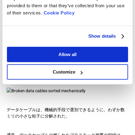
provided to them or that they’ve collected from your use
of their services.
Cookie Policy
この学生は何キロものデータケーブルを粉砕し、小さな部品に
分解した。彼女のさらなる手順は、実験ごとに異なっていた。
「一見任意に見えるパラメータから、有用な相互作用をデザイ
ンしたかったのです」と彼女は説明する。例えば、使用する切
Show details
断機の振動の振幅と周波数は切断結果に影響する。また、切断
機で細断されたケーブルの断線の程度も選別に影響する。サン
プルを分析するために、Zeynep Ekici氏は研究室にある測定装置
Allow all
を使うことができた。Christian Nied教授とManfred
Schollenberger助手が常に現場にいて、彼女の質問に答えてくれ
た。
Customize
データケーブルは、機械的手段で選別できるように、わずか数
ミリの小さな粒子に分解された。