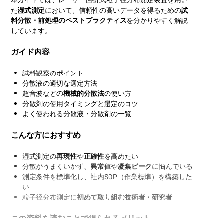
本ガイドでは、レーザー回折式粒子径分布測定装置を用い
た
湿式測定
において、信頼性の高いデータを得るための
試
料分散・前処理のベストプラクティス
を分かりやすく解説
しています。
ガイド内容
試料観察のポイント
分散液の適切な選定方法
超音波などの
機械的分散法
の使い方
分散剤の使用タイミングと選定のコツ
よく使われる分散液・分散剤の一覧
こんな方におすすめ
湿式測定の
再現性
や
正確性
を高めたい
分散がうまくいかず、
異常値
や
凝集ピーク
に悩んでいる
測定条件を標準化し、社内SOP（作業標準）を構築した
い
粒子径分布測定に
初めて取り組む技術者・研究者