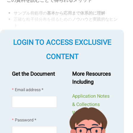
この資料を読むことで得られるメリット
サンプル前処理の
基本から応用まで体系的に理解
正確な粒子径分布を得るための
ノウハウと実践的なヒン
ト
測定トラブルの
原因特定と対策が自力でできるように
な
る
LOGIN TO ACCESS EXCLUSIVE
CONTENT
Get the Document
More Resources
Including
Email address *
Application Notes
& Collections
Webinars &
Password *
Workshops
Presentations &