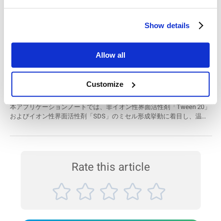
Si/C負極材料のタップ密度や比表面積に大きな影響を与える粒子径分
モノクローナル抗体修飾ラテックス粒子の粒径お
布を評価します。Bettersizer 2600とBT-80N耐腐食型湿式分散ユニット
Show details
を組み合わせることで、有機溶剤中における高精度かつ高再現性の粒
よび粒度分布評価
子径測定が可能です。 測定装置 Bettersizer 2600（レーザー回折式粒
免疫診断分野において、高感度で特異性の高い検出系を構築するに
子径分布測定装置） 産業分野 電池材料 サンプル Si/C複合負極材（リ
は、モノクローナル抗体修飾ラテックス粒子の粒径管理が重要です。
チウムイオン電池用） ...
Allow all
本アプリケーションノートでは、BeNano 90を用いて、ポリスチレン
製ラテックス粒子のサイズおよび分布を評価した事例をご紹介しま
温度および濃度変化による自己組織化界面活性剤
す。 BeNano 90は、高精度かつ再現性のある測定が可能であり、免疫
Customize
診断用試薬の製造プロセス管理や品質評価における強力なソリューシ
ミセルの粒子径測定
ョンとなります。 製品情報 BeNano シリーズ ナノ粒子サイズ・ゼータ
本アプリケーションノートでは、非イオン性界面活性剤「Tween 20」
電位測定装置 測定技術：動的光散乱法（Dynamic Light Scattering,
およびイオン性界面活性剤「SDS」のミセル形成挙動に着目し、温度
DLS） 測定範囲：0.3 nm ～ ...
および濃度の違いが粒子径や相挙動に与える影響について、動的光散
乱法（DLS）を用いて評価を行いました。 ミセルの粒子径変化は、界
面活性剤の物理化学的特性や用途への適合性に深く関係しており、本
測定は、配合設計や製剤条件の最適化において有益な知見を提供しま
す。 使用機種： BeNanoシリーズ 適用分野： 化学（界面化学、材料開
Rate this article
発 など） サンプル： 界面活性剤ミセル（Tween 20、SDS） 測定対
象： 粒子径 測定技術： 動的光散乱法（Dynamic Lig...