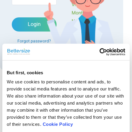
Videos
Monthly
Newsletters
Login
Exclusive Events...
Forgot password?
Create an account
But first, cookies
We use cookies to personalise content and ads, to
provide social media features and to analyse our traffic.
Recommended articles
We also share information about your use of our site with
レーザー回折法によるSi/C複合負極材料の粒子径
our social media, advertising and analytics partners who
may combine it with other information that you’ve
分布解析
provided to them or that they’ve collected from your use
次世代のリチウムイオン電池において、シリコン／カーボン（Si/C）
of their services.
Cookie Policy
複合負極は、その高い理論容量から大きな注目を集めています。本ア
プリケーションノートでは、エネルギー密度の最大化を目的とし、