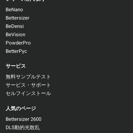
この違いは、ブランドごとの製造条件（噴霧乾燥時の温度
BeNano
設定、ノズル圧力、ホモジナイザーの圧力・速度など）に
Bettersizer
起因するものと考えられます。特に、ホモジナイザーの圧
BeDensi
力や時間が不十分だと、脂肪粒子が十分に分散されず、大
きな粒子が残存する可能性があります。
BeVision
PowderPro
BetterPyc
まとめ
サービス
粉乳の
味・溶解性・触感
といった物性は、粒子径分布と密
接に関係しています。
無料サンプルテスト
Bettersizer 2600
は、製造・包装・保管・使用各段階におけ
サービス・サポート
る粒子径変化を高精度に把握することができ、
乳製品の品
質管理と開発支援に最適なツール
です。
セルフインストール
人気のページ
Bettersizer 2600
DLS動的光散乱