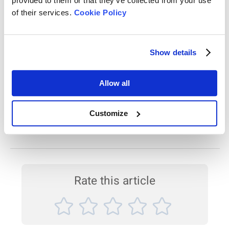
provided to them or that they’ve collected from your use
本アプリケーションノートでは、BeNano 90 Zeta を使用し、2種類の
スチレン-ブタジエン共重合体ラテックスの粒径とゼータ電位を測定し
of their services.
Cookie Policy
ました。その結果、いずれのサンプルもサイズ分布が狭く（モノ分散
系）、かつゼータ電位が高いことから、凝集しにくい安定した分散系
シリコンカーバイド研磨材の品質検査におけるレ
であることが明らかになりました。 測定装置 BeNano シリーズナノ粒
子サイズ・ゼータ電位測定装置 測定方式： ・動的光散乱法（DLS）
ーザー粒度分布測定装置の活用
Show details
による粒径測定 ・電気泳動光散乱法（ELS）によるゼータ電位測定
研磨材製品において、粒子の粒度分布は最も重要な品質指標のひとつ
高感度検出に対応 微量サンプルでも高精度な測定が可能 測定対象 ス
です。本アプリケーションノートでは、レーザー回折式粒度分布測定
チレン-ブタジエン系 共重合ラテックス（...
Allow all
装置「Bettersizer ST」を用いて、黒色シリコンカーバイド（炭化ケイ
素）の4つの製造ロットに対し粒度分布を測定・比較しました。 ロッ
脂肪エマルションのゼータ電位測定
トごとの粒度分布を比較することで、製造工程の安定性を評価するこ
Customize
とができます。また、得られた測定結果をISO規格と照らし合わせる
BeNano 180 Zeta の電気泳動光散乱法（ELS）を用い、高濃度脂肪エ
ことで、製品が基準を満たしているかどうかを確認することが可能で
マルション懸濁液のゼータ電位測定を実施しました。革新的な光学設
す。 このように、粒度分布の測定は製品品質のばらつきを抑え、安定
計と短光路の折り曲げ型キャピラリーセルにより、高濃度試料でも安
した生産と信頼性の高い品質管理を実現する上で欠かせないプロセス
定かつ高感度な測定が可能であることが実証されました。また、本研
図1.
ブランドAおよびBの脱脂粉乳・全脂粉乳の累積体積分
です。 使用機種：...
究では「高濃度のまま測定したゼータ電位値は、真の値を正確に反映
布と粒子径の関係
しない可能性がある」ことも示されており、適切な希釈操作の重要性
が強調されています。特に未知の水系サンプルについては、濃度滴定
Rate this article
実験を通じて最適な測定濃度範囲を特定することが推奨されます。 製
品情報 BeNanoシリーズ（BeNano 180 Zeta） 測定技術：電気...