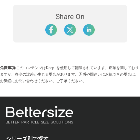
Share On
免責事項:
このコンテンツはDeepLを使用して翻訳されています。正確を期しており
ますが、多少の誤差が生じる場合があります。矛盾や間違いにお気づきの場合は、
図2.
ブランドAおよびBの脱脂粉乳・全脂粉乳の粒子径分布
お気軽にお問い合わせください。ご了承ください。
測定結果
全脂粉乳は、脱脂粉乳よりも平均粒子径が大きい
傾向に
あります。
同じ粉乳タイプでも、
ブランドによって粒子径分布に違
い
が見られました。
シリーズ別で探す