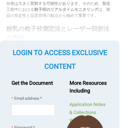
分布は大きく変動する可能性があります。そのため、製造
工程中における
粒子径のリアルタイムモニタリング
は、製
品の安定性と品質管理の観点から極めて重要です。
粉乳の粒子径測定法とレーザー回折法
の利点
LOGIN TO ACCESS EXCLUSIVE
粉乳の粒子径評価には、以下のような手法が知られていま
す：
顕微鏡観察
CONTENT
沈降法
ふるい分け法
画像解析
Get the Document
More Resources
レーザー回折法
Including
Email address *
中でも
レーザー回折法
は、
高精度・高再現性・迅速な測定
Application Notes
が可能で、粉乳製造現場で広く採用されています。
& Collections
Webinars &
Password *