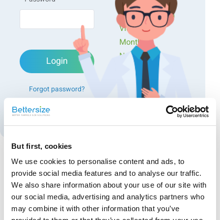
Workshops
Presentations &
Videos
Monthly
Newsletters
Login
Exclusive Events...
Bettersizer 2600
Forgot password?
Bettersizer 2600
による測定事例
Create an account
本測定では、
Bettersizer 2600
（乾式分散モジュール搭載）
を用いて、複数ブランドの脱脂粉乳および全脂粉乳の粒子
径分布を評価しました。
Bettersizer 2600
は、
フーリエおよ
But first, cookies
び逆フーリエ光学系を組み合わせた独自設計
を採用してお
り、前方・側方・後方散乱光を同時に高精度で検出しま
We use cookies to personalise content and ads, to
す。さらに、傾斜サンプルセルの採用により、内部全反射
Recommended articles
provide social media features and to analyse our traffic.
の影響を抑え、
広範囲の測定と高解像度
を両立していま
We also share information about your use of our site with
共重合ラテックスサンプルの粒径およびゼータ電
す。この技術により、脂肪球やカゼイン粒子の分布、およ
our social media, advertising and analytics partners who
びそれらの相互作用に関する詳細な評価が可能です。
位の評価
may combine it with other information that you’ve