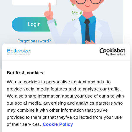
Videos
Monthly
Newsletters
Login
Exclusive Events...
Forgot password?
Create an account
But first, cookies
We use cookies to personalise content and ads, to
provide social media features and to analyse our traffic.
Recommended articles
We also share information about your use of our site with
画像解析式粒子径・粒子形状分析装置の研磨材分
our social media, advertising and analytics partners who
may combine it with other information that you’ve
野への応用
provided to them or that they’ve collected from your use
本アプリケーションノートでは、レーザー回折法と画像解析法を用い
of their services.
Cookie Policy
て、複数種の研磨材に対して粒子径および粒子形状分布を比較測定し
た結果をご紹介します。 その結果、画像解析法は粒子径測定において