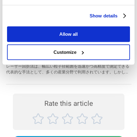
優れた精度を示し、特に粗大粒子の分離能力が高いことが確認されま
コーヒーフレッシュの「ゼータ電位」とは？〜
した。これにより、粒子径分布や粒子形状（円形度、縦横比など）を
Show details
製造工程で正確にモニタリングすることが可能となり、製品の粒度均
BeNano 90 Zetaを使った測定事例〜
一性が確保され、研磨工具の性能向上にもつながります。 研磨材業界
粉末状のコーヒーフレッシュ（クリーミングパウダー）がコーヒーに
において、画像解析法は欠かせない評価手法の一つとして、品質管理
しっかり溶けて、なめらかな口当たりを生むには、目に見えない「粒
や工程管理に大きく貢献します。 使用装置 BeVision S1（画像解析式
Allow all
子の表面電荷」が深く関係しています。その指標となるのが「ゼータ
粒子径・形状分...
電位（Zeta Potential）」です。 ゼータ電位とは、液体中に分散してい
Bettersizer S3 Plus によるレーザー回折と動的画像
る微粒子が持つ表面の電気的な性質を示す値で、粒子が安定して分散
Customize
できるかどうかを知るうえでとても重要です。 この測定には、
解析を組み合わせた粗大粒子評価
BeNano 90 Zetaが使われました。 粒子の動きを光でとらえて、ゼータ
レーザー回折法は、幅広い粒子径範囲を迅速かつ高精度で測定できる
電位をすばやく・正確に測定することができます。 今回の測定では、
代表的な手法として、多くの産業分野で利用されています。しかし、
pHの違いによってコーヒーフレッシュのゼータ電位がどう変わるのか
微量に含まれる粗大粒子（オーバーサイズ粒子）の正確な評価には限
を...
界がある場合があります。この課題に対し、レーザー回折法と動的画
像解析法を組み合わせることで、より信頼性の高い粒子分布解析が可
能となります。 Bettersizer S3 Plus は、これら二つの技術を一体化し
た独自のハイブリッド測定システムを搭載しており、粒子径および粒
Rate this article
子形状のリアルタイムかつ定量的な解析を実現します。例えば、粗さ
の異なる2種類の石英粉末を用いた事例では、レーザー回折単独では
捉えにくい粗大粒子...