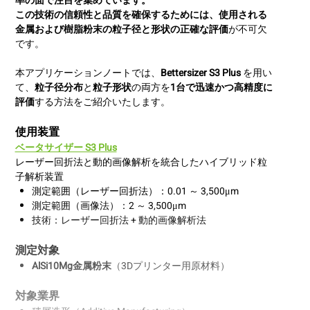
率の面で注目を集めています。
この技術の信頼性と品質を確保するためには、使用される
金属および樹脂粉末の
粒子径と形状の正確な評価
が不可欠
です。
本アプリケーションノートでは、
Bettersizer S3 Plus
を用い
て、
粒子径分布
と
粒子形状
の両方を
1台で迅速かつ高精度に
評価
する方法をご紹介いたします。
使用装置
ベータサイザー S3 Plus
レーザー回折法と動的画像解析を統合したハイブリッド粒
子解析装置
測定範囲（レーザー回折法）：0.01 ～ 3,500μm
測定範囲（画像法）：2 ～ 3,500μm
技術：レーザー回折法 + 動的画像解析法
測定対象
AlSi10Mg金属粉末
（3Dプリンター用原材料）
対象業界