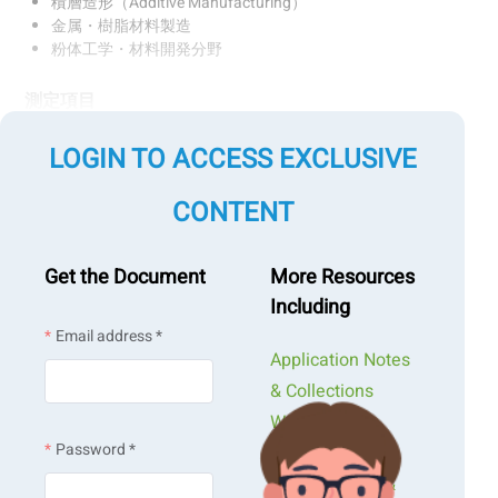
積層造形（Additive Manufacturing）
金属・樹脂材料製造
粉体工学・材料開発分野
測定項目
粒子径分布（D10、D50、D90など）
粒子形状（アスペクト比、円形度など）
LOGIN TO ACCESS EXCLUSIVE
CONTENT
Get the Document
More Resources
Including
Email address *
Application Notes
& Collections
Webinars &
Password *
Workshops
Presentations &