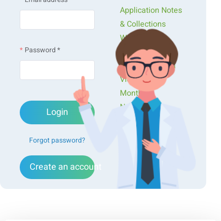
Application Notes
& Collections
Webinars &
Password *
Workshops
Presentations &
Videos
Monthly
Newsletters
Login
Exclusive Events...
Forgot password?
Create an account