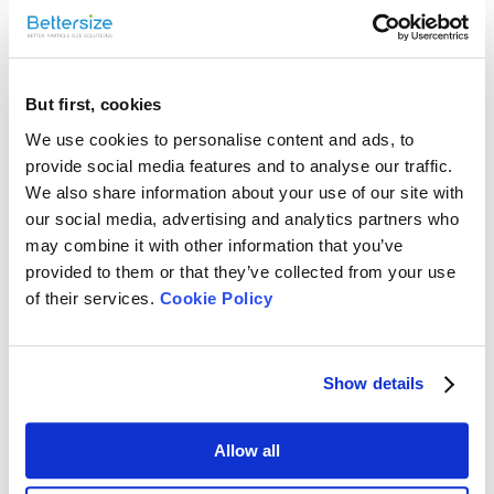
Recommended articles
異なるpHにおける磁性微小球のサイズとゼータ電
位の温度変化のモニタリング
But first, cookies
磁性微小球は、磁性無機粒子と有機ポリマーを組み合わせて形成され
る複合微小球です。このアプリケーションノートでは、BeNano 90
We use cookies to personalise content and ads, to
Zetaを使用して、磁性微小球サンプルのサイズとゼータ電位を測定し
provide social media features and to analyse our traffic.
ました。この研究では、様々なpHレベル（3、6、...
医薬品製剤および原薬における粒子径分析の留意
We also share information about your use of our site with
our social media, advertising and analytics partners who
点と実践的アプローチ
may combine it with other information that you’ve
医薬品の品質向上は、開発および製造における基本方針であり、とり
provided to them or that they’ve collected from your use
わけ製剤の溶出挙動においては粒子径が極めて重要な要素となりま
of their services.
Cookie Policy
す。製剤や原薬の粒子径分布は、溶解速度・生物学的利用能・製品均
一性などに直接的な影響を与えるため、製薬業界では高精度な測定と
レーザー回折式粒度分布測定による農薬品質の評
正確な評価が求められます。 しかし、現場では以下のような課題が少
なくありません： 測定条件（分散方法や装置設定）の違いにより、同
価
一試料でも異なる結果が得られる 製造業者間で異なる粒子径データが
Show details
農薬製品において、粒子径は残効性、生物活性、製剤の安定性に直接
提示されることがある どの測定結果が&ldquo;正しい粒度分布&rdquo;
影響する重要な要素です。そのため、製品の品質管理（QC）の工程で
を反映しているのか判断に迷う 本アプリケーションノートでは、こ
は、粒度分布の評価が不可欠となります。本アプリケーションノート
れ...
Allow all
では、懸濁型農薬の粒子径分布をレーザー回折法で測定し、品質の評
価を行った事例をご紹介します。 測定概要 使用機種：Bettersizer ST