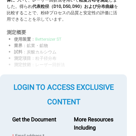
体
について、レーザー回折法を用いて
粒度分布を測定
しま
した。得られ
代表粒径（D10, D50, D90）
および
分布曲線
を
比較することで、粉砕プロセスの品質と安定性の評価に活
用できることを示しています。
測定概要
使用装置
：
Bettersizer ST
業界
：鉱業・鉱物
試料
：炭酸カルシウム
測定項目
：粒子径分布
測定技術
：レーザー回折法
LOGIN TO ACCESS EXCLUSIVE
CONTENT
Get the Document
More Resources
Including
Email address *