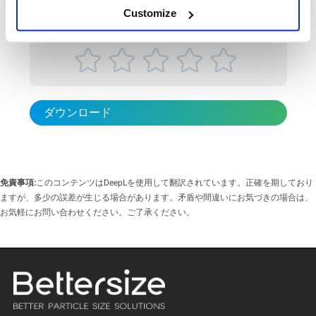
対象業界：農薬 試料：懸濁剤タイプの農薬製剤（SC） 測定項目：粒
Customize
度分布 測定原理：レーザー回折法 Bettersizer STは、微細粒子から粗
Rate this article
大粒子までの粒度分布を迅速かつ正確に測定できる装置です。農薬の
品質管理においては、粒度分布を把...
ダウンロード
免責事項:
このコンテンツはDeepLを使用して翻訳されています。正確を期しており
ますが、多少の誤差が生じる場合があります。矛盾や間違いにお気づきの場合は、
お気軽にお問い合わせください。ご了承ください。