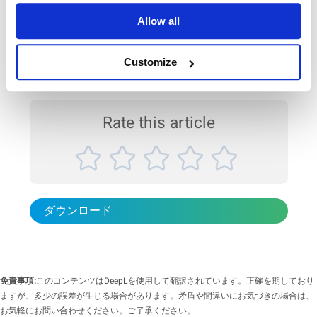
す。従来手法に比べて前処理の手間が少なく、再現性の高い測定が可
希釈させる重要性
Allow all
能です。 製品 BetterPyc 380全自動ガスピクノメーター スラリー試料
動的光散乱法による粒子径測定-色濃いサンプルを希釈させる重要性
にも対応したガス置換法による密度測定 簡便な操作で、繰り返し測定
色の濃いサンプルは、通常、強い光吸収を示し、動的光散乱（DLS）
においても高い再現性 固形分の管理、製品品質のばらつ...
Customize
測定中の散乱光の強度低下や変動を引き起こすことが多いです。その
ため、DLS測定で正確な粒子径を得るには、サンプルを適切に希釈す
ることが重要です。 本アプリケーションノートでは、BeNano 180
Zeta Proを使用し、光吸収効果を持つ水溶液に分散した2種類のコロイ
ド懸濁液の粒子径測定を行いました。BeNano 180 Zeta Proの精度と使
Rate this article
いやすさにより、光吸収の影響を最小限に抑えた信頼性の高い測定結
果を得ることができました。 製品: BeNanoシリーズ業...
ダウンロード
免責事項:
このコンテンツはDeepLを使用して翻訳されています。正確を期しており
ますが、多少の誤差が生じる場合があります。矛盾や間違いにお気づきの場合は、
お気軽にお問い合わせください。ご了承ください。