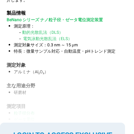
介します。
製品情報
BeNano シリーズ ナノ粒子径・ゼータ電位測定装置
測定原理：
－
動的光散乱法（DLS）
－
電気泳動光散乱法（ELS）
測定対象サイズ：0.3 nm ～ 15 μm
特長：微量サンプル対応・自動温度・pHトレンド測定
測定対象
アルミナ（Al₂O₃）
主な用途分野
研磨材
測定項目
粒子径分布
ゼータ電位