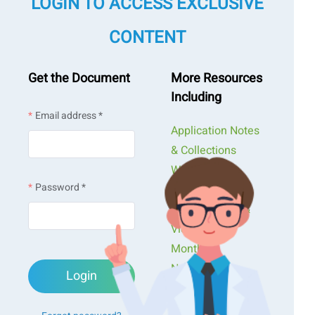
LOGIN TO ACCESS EXCLUSIVE
CONTENT
Get the Document
More Resources
Including
Email address *
Application Notes
& Collections
Webinars &
Password *
Workshops
Presentations &
Videos
Monthly
Newsletters
Login
Exclusive Events...