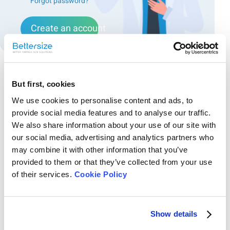
Forgot password?
Create an account
But first, cookies
Recommended articles
We use cookies to personalise content and ads, to
バッテリー業界のイノベーションを支えるアプリ
provide social media features and to analyse our traffic.
ケーションノート集
We also share information about your use of our site with
our social media, advertising and analytics partners who
バッテリー材料の解析や最適化の過程で、以下のような課題に直面し
ていませんか？ 材料特性がバッテリー性能に与える影響を正確に把握
may combine it with other information that you’ve
したい 測定精度を向上させ、より安定した結果を得たい 新しい解析
provided to them or that they’ve collected from your use
技術を活用して、製品開発や品質管理を最適化したい こうした課題解
ガス置換法による固形分の簡便かつ高効率な測定
of their services.
Cookie Policy
決に役立つのが、7本のバッテリー関連アプリケーションノート集 で
す。本資料は、バッテリー業界の最前線 で活躍する研究者、材料特性
スラリーにおける固形分（Solid Content）は、製品性能や安定性に直
の最適化を目指すエンジニア、さらには専門知識を深めたい技術者の
結する重要な物性値です。本アプリケーションノートでは、ガス置換
皆様に、以下の重要な情報を提供します。 本資料で得られるメリット
法を用いたシンプルかつ高精度な固形分測定手法をご紹介します。
Show details
バッテリー材料の特性が性能に与える影響を深く理解できる バッテリ
BetterPyc 380 全自動ガスピクノメーターを活用することで、異なる固
動的光散乱法による粒子径測定-色濃いサンプルを
ー材料の特性...
形分を持つスラリーの密度測定を通じて、迅速に固形分を算出できま