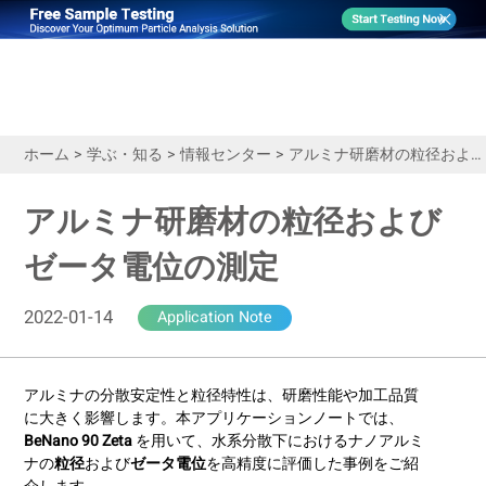
ホーム
>
学ぶ・知る
>
情報センター
>
アルミナ研磨材の粒径およびゼータ電位の測定
アルミナ研磨材の粒径および
ゼータ電位の測定
2022-01-14
Application Note
アルミナの分散安定性と粒径特性は、研磨性能や加工品質
に大きく影響します。本アプリケーションノートでは、
BeNano 90 Zeta
を用いて、水系分散下におけるナノアルミ
ナの
粒径
および
ゼータ電位
を高精度に評価した事例をご紹