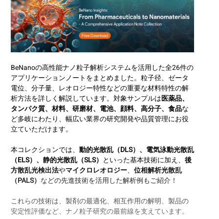
BeNanoの高性能ナノ粒子解析システムを活用した全26件の
アプリケーションノートをまとめました。粒子径、ゼータ
電位、分子量、レオロジー特性などの重要な材料特性の解
析方法を詳しく解説しています。対象サンプルは
医薬品、
タンパク質、材料、研磨材、電池、顔料、高分子、食品
な
ど多岐にわたり、幅広い業界の研究開発や品質管理にお役
立ていただけます。
本コレクションでは、
動的光散乱（DLS）、電気泳動光散乱
（ELS）、静的光散乱（SLS）
といった基本技術に加え、
後
方散乱光検出法
や
マイクロレオロジー
、
位相解析光散乱
（PALS）
などの先進技術を活用した解析例もご紹介！
これらの技術は、製剤の最適化、相互作用の解明、製品の
安定性評価など、ナノ粒子研究の最前線を支えています。