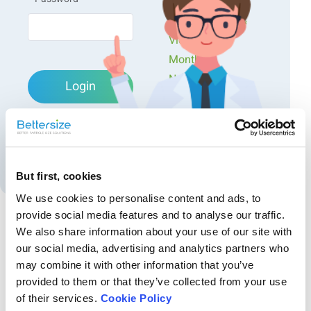
Workshops
Presentations &
Videos
Monthly
ナノ材料
Newsletters
Login
Exclusive Events...
Forgot password?
Create an account
But first, cookies
We use cookies to personalise content and ads, to
provide social media features and to analyse our traffic.
We also share information about your use of our site with
Recommended articles
our social media, advertising and analytics partners who
may combine it with other information that you’ve
セメント業界におけるBT-Online1レーザー回折式
ご興味のある方はぜひダウンロードして、解析のヒントや
provided to them or that they’ve collected from your use
粒子径測定装置の応用
最新技術の理解にお役立てください。
of their services.
Cookie Policy