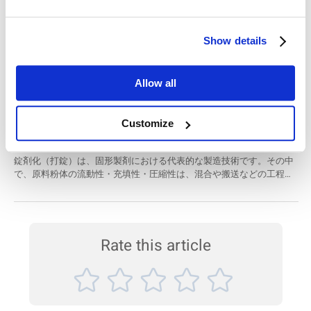
セメントの粒子径分布は、製品の物理的・機械的特性、コンクリート
の施工性や耐久性に直接影響を及ぼします。そのため、粒子径分布を
最適化することは、製品品質の向上やエネルギー消費の削減において
非常に重要であり、近年ますます注目が高まっています。 本アプリケ
Show details
セラミック粉末におけるレーザー回折・散乱式粒
ーションノートでは、BT-Online1（オンラインレーザー回折式粒子径
分布測定装置）と、ラボ用レーザー回折式粒子径分布測定装置による
子径分布測定装置の応用
測定結果を比較しました。異なる粉砕機の回転速度下でのセメント粒
Allow all
現代のセラミック部品製造において、セラミック粉末の粒子径分布を
子径分布を検証するとともに、BeVision S1画像解析式粒子径分析装置
正確に把握することは極めて重要です。Bettersizer 2600は、セラミッ
により粗大粒子の存在を確認しています。 使用装置 BT-Online1（...
ク粉末の粒子径を高精度かつ高再現性で評価できる装置として有効で
Customize
あることが実証されています。 使用製品 Bettersizer 2600（レーザー
医薬錠剤用粉体の流動性評価方法
回折・散乱式粒子径分布測定装置） 産業分野 セラミック 測定対象サ
ンプル セラミック粉末 測定項目 粒子径 測定技術 レーザー回折 はじめ
錠剤化（打錠）は、固形製剤における代表的な製造技術です。その中
に 現代のセラミック部品製造プロセスは、大きく分けて以下の2段階
で、原料粉体の流動性・充填性・圧縮性は、混合や搬送などの工程に
で構成されます。 セラミック粉末を液体中に均一分散させ、適切な配
影響を与えるだけでなく、錠剤の重量均一性や含量均一性といった品
合比でスラ...
質指標にも大きく関与します。 本アプリケーションノートでは、粉体
の流動性と充填性を評価するために、以下の物性パラメータに基づく
測定を行いました。 安息角（Angle of Repose） 圧縮度
（Compression Ratio） ハウスナー比（Hausner Ratio） これらの指標
Rate this article
により、製剤設計や工程管理における粉体特性の把握が可能となりま
す。 使用装置 PowderPro...