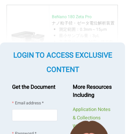
BeNano 180 Zeta Pro
ナノ粒子径・ゼータ電位解析装置
測定範囲：0.3nm～15μm
最小サンプル量：3μL
高濃度サンプル対応：後方散
乱光検出（173°）技術採用
LOGIN TO ACCESS EXCLUSIVE
自動pHおよび温度トレンド解
析機能
CONTENT
アプリケーションノート構成
Get the Document
More Resources
Including
医薬品・ライフサイエンス分野
Email address *
Application Notes
& Collections
Webinars &
Password *