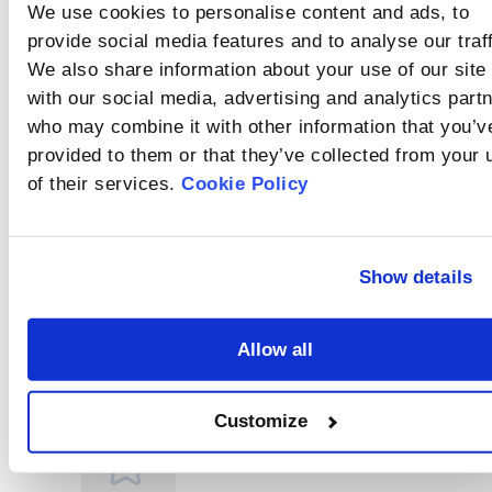
とは、測定ゾーン内の
は？
We use cookies to personalise content and ads, to
粒子によって散乱・吸
バックグラウン
provide social media features and to analyse our traff
収される光の割合を指
し、粒子濃度を示す重
ド信号とは？
We also share information about your use of our site
要な指標です。オブス
with our social media, advertising and analytics part
バックグラウンド信号
キュレーションが高い
は、レーザー回折式粒
ほど、測定ゾーン内で
who may combine it with other information that you’v
度分布測定装置におい
の光の遮蔽率が増し、
provided to them or that they’ve collected from your 
屈折率と吸収係
て、光学信号と電気信
粒子濃度が高いことを
of their services.
Cookie Policy
号の両方で構成されま
数とは？
意味します。
す。
屈折率は、光線が異な
る媒質（例えば、水か
らガラス）を通過する
Show details
バックグラウン
際に曲げられる度合い
を示す指標です。吸収
ド信号が異常に
Rate
係数は、光が媒質を通
なる原因とその
バックグラウンド信号
過する際にどれだけ吸
Allow all
this
が異常になる原因は
対策
収されるかを示しま
様々です。その対策
す。
article
は、まずサンプルセル
Customize
を検査し、次にレーザ
ー光源とレンズを検査
し、最後にアライメン
トシステムを検査する