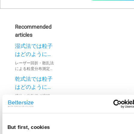
Recommended
articles
湿式法では粒子
はどのように分
散されるのです
レーザー回折・散乱法
による粒度分布測定に
か？
おいて、微粒子が懸濁
乾式法では粒子
液中で凝集すると測定
結果の精度が低下する
はどのように分
ことがあり、そのため
散されるのです
液体の分散媒で溶解・
試料の完全な分散が重
凝集・化学反応する試
か？
要です。
料は、測定精度を保つ
オブスキュレー
ために乾式法で分析さ
れることが多いです。
ション（粒子濃
度・遮光率）と
But first, cookies
オブスキュレーション