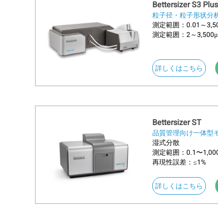
Bettersizer S3 Plus
汚染からの二重保護
粒子径・粒子形状分
測定範囲：0.01～3
BT-Online1のレンズは、デュ
測定範囲：2～3,50
る空気の流れが、レンズ表面に粒子の
流します。これにより、レンズの保護
about
詳しくはこちら
デュアルエアカーテン Dual air cur
二重の正圧ゾーンを形成し、レ
サンプルの分散を補助すること
シースガス Sheath gas
Bettersizer ST
水力学的フォーカシングにより
品質管理向け一体型
アニュラーカーテン構造がレン
湿式分散
測定範囲：0.1〜1,00
再現性誤差：≤1%
about
詳しくはこちら