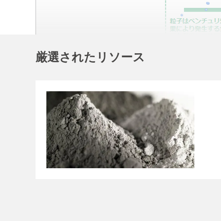
厳選されたリソース
サンプラー（２種選択可能）
笛型サンプラー Straight flute
広範囲な粒度分布を持つ粉体に
構造がシンプルでメンテナンス
長期間の安定運転が可能で、運
リーマー型サンプラー Sample au
流動性の低い粉体のサンプリン
スクリュー構造により安定した
少量サンプルでも高精度な測定