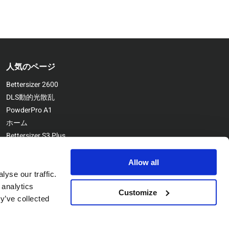
人気のページ
Bettersizer 2600
DLS動的光散乱
PowderPro A1
ホーム
Bettersizer S3 Plus
お問い合わせ
るサンプラーが接続され、各ラインのサン
Bettersizer ST
Allow all
ます。また、複数のラインを一元的に
yse our traffic.
 analytics
Customize
y’ve collected
Copyright © Bettersize Instruments Ltd. All Rights Reserved