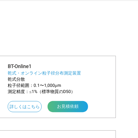
BT-Online1
乾式・オンライン粒子径分布測定装置
乾式分散
粒子径範囲：0.1〜1,000μm
測定精度：≤1%（標準物質のD50）
お見積依頼
about BT-Online1
詳しくはこちら