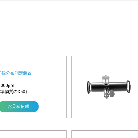
子径分布測定装置
000μm
標準物質のD50）
お見積依頼
t BT-Online2