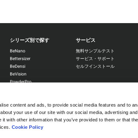
シリーズ別で探す
サービス
BeNano
無料サンプルテスト
Bettersizer
サービス・サポート
BeDensi
セルフインストール
BeVision
PowderPro
BetterPyc
ラインを同時に監視することができ、それぞれの生産ラインに対応す
により、設備投資の削減が可能となり、効率的な使用が実現し
ise content and ads, to provide social media features and to anal
され、運用の効率が向上します。
about your use of our site with our social media, advertising and
t with other information that you’ve provided to them or that the
Sitemap
|
Privacy Policy
vices.
Cookie Policy