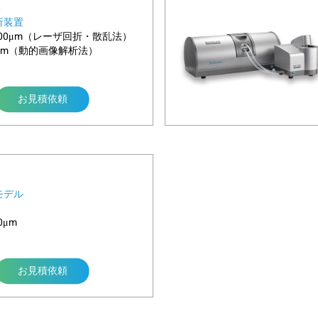
析装置
,500μm（レーザ回折・散乱法）
アルエアカーテンとシースガスによって効果的に保護されています
0μm（動的画像解析法）
付着を防止します。シースガスはサンプルノズルの周辺チャネ
と測定ゾーンへの通過が確保され、より高精度な測定結果が得
お見積依頼
 Bettersizer S3 Plus
tain
ンズへの粉塵付着を効果的に防止
で、測定の均一性と安定性を向上
、粒子を整流しながら測定エリアを通過させる
モデル
ズを粉塵から保護し、高精度な測定と長期安定稼働を実現
0μm
お見積依頼
 Bettersizer ST