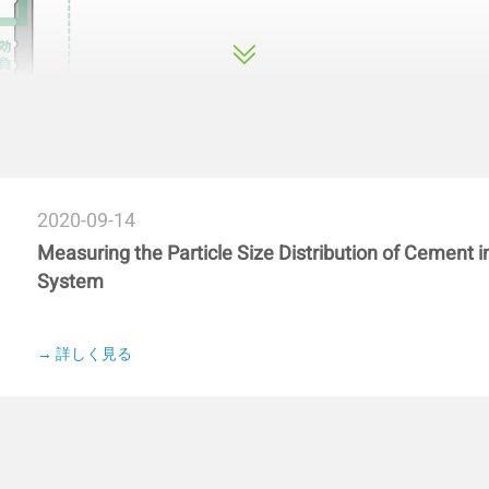
2020-09-14
最適
Measuring the Particle Size Distribution of Cement i
が容易
System
用コストを削減
ger
グに適応
→ 詳しく見る
採取が可能
を実現