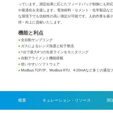
っています。測定結果に応じたフィードバック制御にも対
や最適化を支援します。電池材料・セメント・化学製品な
な環境下でも信頼性の高い測定が可能です。人的作業を最
持・向上に貢献いたします、
機能と利点
●
全自動サンプリング
●
ガスによるレンズ保護と粒子整流
●
1台で最大4つの生産ラインをモニタリング
●
自動アライメント機能搭載
●
使いやすいソフトウェア
●
Modbus TCP/IP、Modbus RTU、4-20mAなど多くの
概要
キュレーション・リソース
関