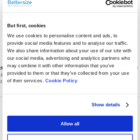
Share On
But first, cookies
We use cookies to personalise content and ads, to
provide social media features and to analyse our traffic.
We also share information about your use of our site with
our social media, advertising and analytics partners who
may combine it with other information that you’ve
免責事項:
このコンテンツはDeepLを使用して翻訳されています。正確を期しており
provided to them or that they’ve collected from your use
ますが、多少の誤差が生じる場合があります。矛盾や間違いにお気づきの場合は、
of their services.
Cookie Policy
お気軽にお問い合わせください。ご了承ください。
Show details
Recent News
Allow all