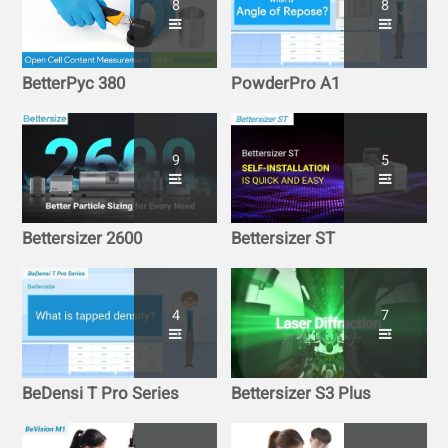
8
8
BetterPyc 380
PowderPro A1
9
5
Bettersizer 2600
Bettersizer ST
4
7
BeDensi T Pro Series
Bettersizer S3 Plus