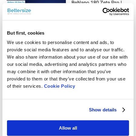
BeNano 180 Zeta Pro |
Analysegerät für die
Größe und das
Zetapotenzial von
But first, cookies
Nanopartikeln
BeNano 180 Zeta Pro
We use cookies to personalise content and ads, to
provide social media features and to analyse our traffic.
Einführungsveranstaltung
We also share information about your use of our site with
| Analysegerät für die
our social media, advertising and analytics partners who
Größe und das
may combine it with other information that you’ve
Zetapotenzial von
provided to them or that they’ve collected from your use
Nanopartikeln
4 Fragen, die sich
of their services.
Cookie Policy
Nanopartikel-Forscher
wirklich stellen
Show details
Grundlagen des BeNano
Allow all
180 Zeta Pro