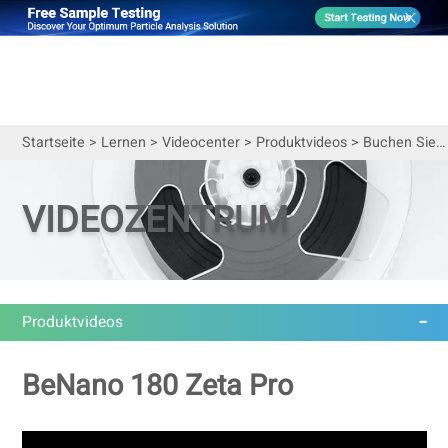
Startseite
>
Lernen
>
Videocenter
>
Produktvideos
>
Buchen Sie eine kostenlose Demo mit Global Distributors
VIDEOZENTRUM
Produktvideos
BeNano 180 Zeta Pro