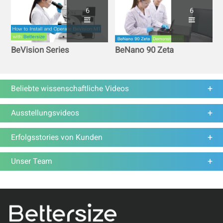
6
6
BeVision Series
BeNano 90 Zeta
Beliebte wissenschaftliche Videos
Ausstellungsvideos
Erfolgsstories von Kunden
Unser Team